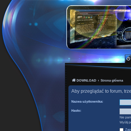
PKTeam - Polish Kode
Hyperion, Enigma, E2, PKT, listy kanałów, o
DOWNLOAD
Strona główna
Aby przeglądać to forum, tr
Nazwa użytkownika:
Hasło:
Nie pam
Wyślij 
Zapa