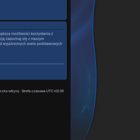
iększa możliwości korzystania z
cją zapoznaj się z naszym
st wyjaśnionych wiele podstawowych
czka witryny
Strefa czasowa
UTC+02:00