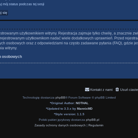
j mój status podczas tej sesji
strowanym użytkownikiem witryny. Rejestracja zajmuje tylko chwilę, a znacznie zw
 zarejestrowanym użytkownikom nadać wiele dodatkowych uprawnień. Przed rejestra
ch osobowych oraz z odpowiedziami na często zadawane pytania (FAQ), gdzie je
a witryny.
h osobowych
Kontakt z nami
Usuń ciaste
Technologię dostarcza
phpBB
® Forum Software © phpBB Limited
*
Original Author:
NOTHAL
*
Updated to 3.3.x by
MannixMD
*
Style version: 1.1.5
Polski pakiet językowy dostarcza
phpBB.pl
Zasady ochrony danych osobowych
|
Regulamin