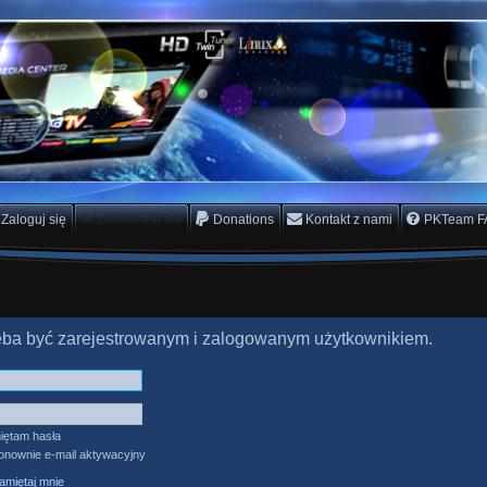
rs Team
scam
Zaloguj się
Zarejestruj się
Donations
Kontakt z nami
PKTeam F
zeba być zarejestrowanym i zalogowanym użytkownikiem.
iętam hasła
ponownie e-mail aktywacyjny
miętaj mnie