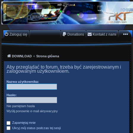
PKTeam - Polish Koders
Team
Hyperion, Enigma, E2, PKT, listy kanałów, oscam
Zaloguj się
Zarejestruj się
Donations
Kontakt z nami
DOWNLOAD
Strona główna
Aby przeglądać to forum, trzeba być zarejestrowanym i
zalogowanym użytkownikiem.
Nazwa użytkownika:
Hasło:
Nie pamiętam hasła
Wyślij ponownie e-mail aktywacyjny
Zapamiętaj mnie
Ukryj mój status podczas tej sesji