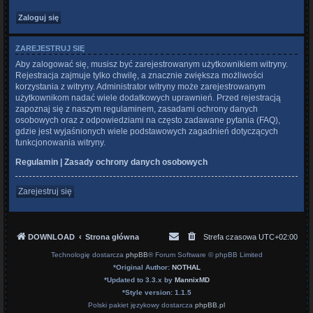
ZAREJESTRUJ SIĘ
Aby zalogować się, musisz być zarejestrowanym użytkownikiem witryny.
Rejestracja zajmuje tylko chwilę, a znacznie zwiększa możliwości
korzystania z witryny. Administrator witryny może zarejestrowanym
użytkownikom nadać wiele dodatkowych uprawnień. Przed rejestracją
zapoznaj się z naszym regulaminem, zasadami ochrony danych
osobowych oraz z odpowiedziami na często zadawane pytania (FAQ),
gdzie jest wyjaśnionych wiele podstawowych zagadnień dotyczących
funkcjonowania witryny.
Regulamin
|
Zasady ochrony danych osobowych
Zarejestruj się
DOWNLOAD
Strona główna
Strefa czasowa
UTC+02:00
Technologię dostarcza
phpBB
® Forum Software © phpBB Limited
*
Original Author:
NOTHAL
*
Updated to 3.3.x by
MannixMD
*
Style version: 1.1.5
Polski pakiet językowy dostarcza
phpBB.pl