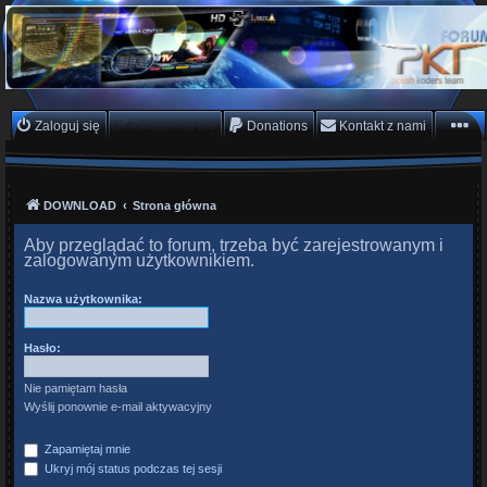
PKTeam - Polish Koders
Team
Hyperion, Enigma, E2, PKT, listy kanałów, oscam
Zaloguj się
Zarejestruj się
Donations
Kontakt z nami
DOWNLOAD
Strona główna
Aby przeglądać to forum, trzeba być zarejestrowanym i
zalogowanym użytkownikiem.
Nazwa użytkownika:
Hasło:
Nie pamiętam hasła
Wyślij ponownie e-mail aktywacyjny
Zapamiętaj mnie
Ukryj mój status podczas tej sesji