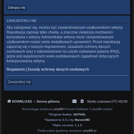
ZAREJESTRUJ SIĘ
Aby zalogować się, musisz być zarejestrowanym użytkownikiem witryny.
Rejestracja zajmuje tylko chwilę, a znacznie zwiększa możliwości
korzystania z witryny. Administrator witryny może zarejestrowanym
użytkownikom nadać wiele dodatkowych uprawnień. Przed rejestracją
zapoznaj się z naszym regulaminem, zasadami ochrony danych
osobowych oraz z odpowiedziami na często zadawane pytania (FAQ),
gdzie jest wyjaśnionych wiele podstawowych zagadnień dotyczących
funkcjonowania witryny.
Regulamin
|
Zasady ochrony danych osobowych
Zarejestruj się
DOWNLOAD
Strona główna
Strefa czasowa
UTC+02:00
Technologię dostarcza
phpBB
® Forum Software © phpBB Limited
*
Original Author:
NOTHAL
*
Updated to 3.3.x by
MannixMD
*
Style version: 1.1.5
Polski pakiet językowy dostarcza
phpBB.pl