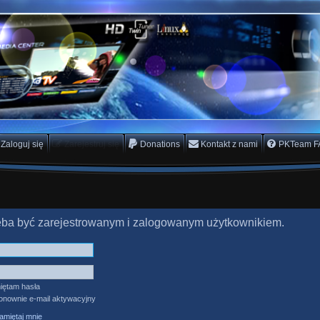
rs Team
scam
Zaloguj się
Zarejestruj się
Donations
Kontakt z nami
PKTeam F
zeba być zarejestrowanym i zalogowanym użytkownikiem.
iętam hasła
ponownie e-mail aktywacyjny
miętaj mnie