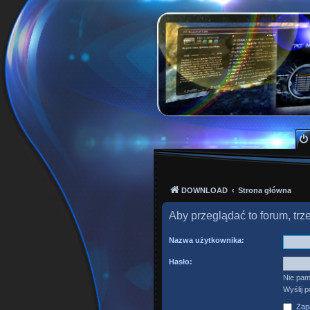
PKTeam - Polish Kode
Hyperion, Enigma, E2, PKT, listy kanałów, o
DOWNLOAD
Strona główna
Aby przeglądać to forum, tr
Nazwa użytkownika:
Hasło:
Nie pam
Wyślij 
Zapa