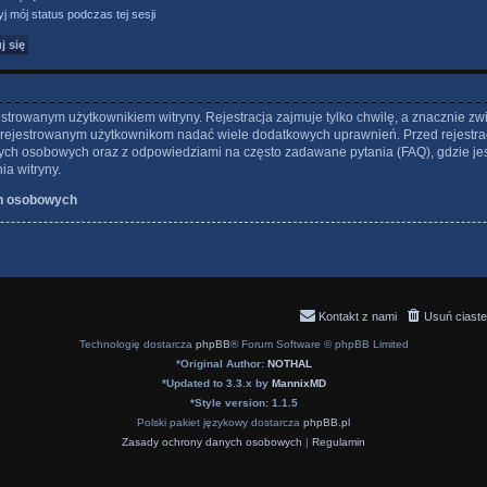
j mój status podczas tej sesji
strowanym użytkownikiem witryny. Rejestracja zajmuje tylko chwilę, a znacznie zw
 zarejestrowanym użytkownikom nadać wiele dodatkowych uprawnień. Przed rejestra
ch osobowych oraz z odpowiedziami na często zadawane pytania (FAQ), gdzie je
a witryny.
h osobowych
Kontakt z nami
Usuń ciaste
Technologię dostarcza
phpBB
® Forum Software © phpBB Limited
*
Original Author:
NOTHAL
*
Updated to 3.3.x by
MannixMD
*
Style version: 1.1.5
Polski pakiet językowy dostarcza
phpBB.pl
Zasady ochrony danych osobowych
|
Regulamin