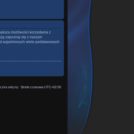
iększa możliwości korzystania z
cją zapoznaj się z naszym
st wyjaśnionych wiele podstawowych
czka witryny
Strefa czasowa
UTC+02:00