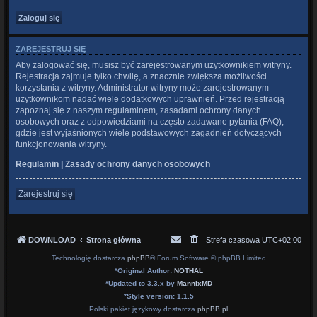
ZAREJESTRUJ SIĘ
Aby zalogować się, musisz być zarejestrowanym użytkownikiem witryny.
Rejestracja zajmuje tylko chwilę, a znacznie zwiększa możliwości
korzystania z witryny. Administrator witryny może zarejestrowanym
użytkownikom nadać wiele dodatkowych uprawnień. Przed rejestracją
zapoznaj się z naszym regulaminem, zasadami ochrony danych
osobowych oraz z odpowiedziami na często zadawane pytania (FAQ),
gdzie jest wyjaśnionych wiele podstawowych zagadnień dotyczących
funkcjonowania witryny.
Regulamin
|
Zasady ochrony danych osobowych
Zarejestruj się
DOWNLOAD
Strona główna
Strefa czasowa
UTC+02:00
Technologię dostarcza
phpBB
® Forum Software © phpBB Limited
*
Original Author:
NOTHAL
*
Updated to 3.3.x by
MannixMD
*
Style version: 1.1.5
Polski pakiet językowy dostarcza
phpBB.pl