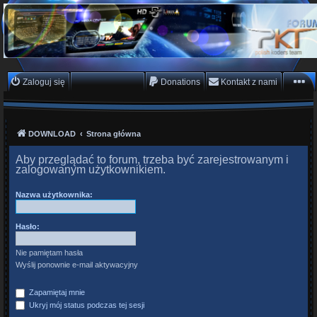
PKTeam - Polish Koders
Team
Hyperion, Enigma, E2, PKT, listy kanałów, oscam
Zaloguj się
Zarejestruj się
Donations
Kontakt z nami
DOWNLOAD
Strona główna
Aby przeglądać to forum, trzeba być zarejestrowanym i
zalogowanym użytkownikiem.
Nazwa użytkownika:
Hasło:
Nie pamiętam hasła
Wyślij ponownie e-mail aktywacyjny
Zapamiętaj mnie
Ukryj mój status podczas tej sesji