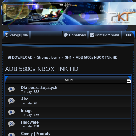
PKTeam - Polish Koders
Team
Hyperion, Enigma, E2, PKT, listy kanałów, oscam
Zaloguj się
Zarejestruj się
Donations
Kontakt z nami
DOWNLOAD
Strona główna
SH4
ADB 5800s NBOX TNK HD
ADB 5800s NBOX TNK HD
Forum
Dla początkujących
Tematy:
878
Abc
Tematy:
96
Image
Tematy:
186
Hardware
Tematy:
110
Cam-y | Moduły