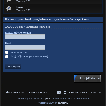
Tematy:
101
Inne
Tematy:
152
Nie masz uprawnień do przeglądania lub czytania tematów na tym forum.
ZALOGUJ SIĘ
•
ZAREJESTRUJ SIĘ
Nazwa użytkownika:
Hasło:
Zapamiętaj mnie
Ukryj mój status podczas tej sesji
Przejdź do
DOWNLOAD
Strona główna
Strefa czasowa
UTC+02:00
Technologię dostarcza
phpBB
® Forum Software © phpBB Limited
*
Original Author:
NOTHAL