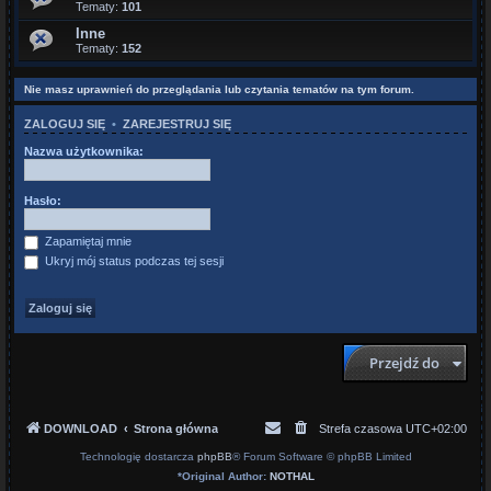
Tematy:
101
Inne
Tematy:
152
Nie masz uprawnień do przeglądania lub czytania tematów na tym forum.
ZALOGUJ SIĘ
•
ZAREJESTRUJ SIĘ
Nazwa użytkownika:
Hasło:
Zapamiętaj mnie
Ukryj mój status podczas tej sesji
Przejdź do
DOWNLOAD
Strona główna
Strefa czasowa
UTC+02:00
Technologię dostarcza
phpBB
® Forum Software © phpBB Limited
*
Original Author:
NOTHAL