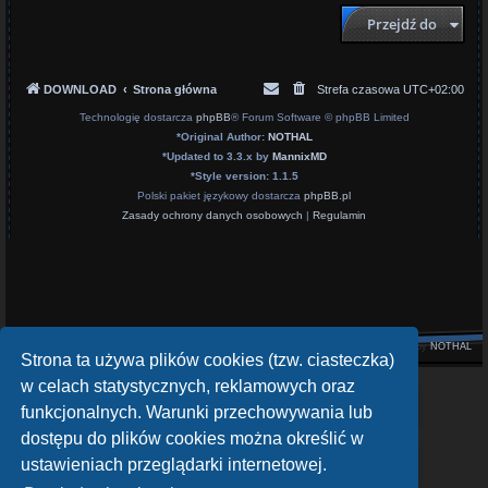
Przejdź do
DOWNLOAD
Strona główna
Strefa czasowa
UTC+02:00
Technologię dostarcza
phpBB
® Forum Software © phpBB Limited
*
Original Author:
NOTHAL
*
Updated to 3.3.x by
MannixMD
*
Style version: 1.1.5
Polski pakiet językowy dostarcza
phpBB.pl
Zasady ochrony danych osobowych
|
Regulamin
Style by
NOTHAL
Strona ta używa plików cookies (tzw. ciasteczka)
w celach statystycznych, reklamowych oraz
openATV Forum
funkcjonalnych. Warunki przechowywania lub
https://www.opena.tv/
dostępu do plików cookies można określić w
OpenPLi - Open Source Set-Top Box Software
ustawieniach przeglądarki internetowej.
https://openpli.org