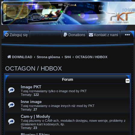
PKTeam - Polish Koders
Team
Hyperion, Enigma, E2, PKT, listy kanałów, oscam
Zaloguj się
Zarejestruj się
Donations
Kontakt z nami
DOWNLOAD
Strona główna
SH4
OCTAGON / HDBOX
OCTAGON / HDBOX
Forum
Image PKT
Tutaj rozmawiamy tylko o image mod by PKT
Tematy:
122
Inne image
Tutaj rozmawiamy o image innych niż mod by PKT
Tematy:
27
Cam-y | Moduły
Tutaj piszemy o CAM-ach, modułach dostępu, nowe wersje, problemy z
działaniem kart kodowych, itp.
Tematy:
23
Pluginy | Skiny