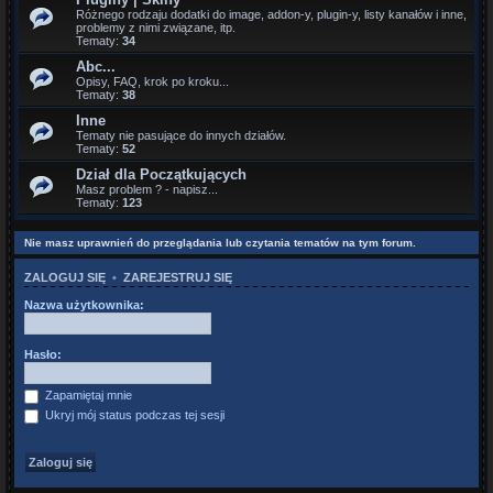
Różnego rodzaju dodatki do image, addon-y, plugin-y, listy kanałów i inne,
problemy z nimi związane, itp.
Tematy:
34
Abc...
Opisy, FAQ, krok po kroku...
Tematy:
38
Inne
Tematy nie pasujące do innych działów.
Tematy:
52
Dział dla Początkujących
Masz problem ? - napisz...
Tematy:
123
Nie masz uprawnień do przeglądania lub czytania tematów na tym forum.
ZALOGUJ SIĘ
•
ZAREJESTRUJ SIĘ
Nazwa użytkownika:
Hasło:
Zapamiętaj mnie
Ukryj mój status podczas tej sesji