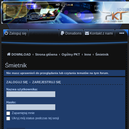
PKTeam - Polish Koders
Team
Hyperion, Enigma, E2, PKT, listy kanałów, oscam
Zaloguj się
Zarejestruj się
Donations
Kontakt z nami
DOWNLOAD
Strona główna
Ogólny PKT
Inne
Śmietnik
Śmietnik
Nie masz uprawnień do przeglądania lub czytania tematów na tym forum.
ZALOGUJ SIĘ
•
ZAREJESTRUJ SIĘ
Nazwa użytkownika:
Hasło:
Zapamiętaj mnie
Ukryj mój status podczas tej sesji