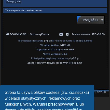
Ta kategoria nie zawiera forum.
Przejdź do
DOWNLOAD
Strona główna
Strefa czasowa
UTC+02:00
Technologię dostarcza
phpBB
® Forum Software © phpBB Limited
*
Original Author:
NOTHAL
*
Updated to 3.3.x by
MannixMD
*
Style version: 1.1.5
Polski pakiet językowy dostarcza
phpBB.pl
Zasady ochrony danych osobowych
|
Regulamin
Strona ta używa plików cookies (tzw. ciasteczka)
Style by
NOTHAL
w celach statystycznych, reklamowych oraz
openATV Forum
funkcjonalnych. Warunki przechowywania lub
https://www.opena.tv/