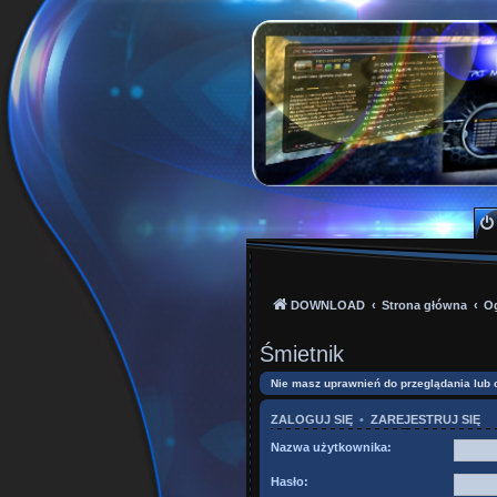
PKTeam - Polish Kode
Hyperion, Enigma, E2, PKT, listy kanałów, o
DOWNLOAD
Strona główna
O
Śmietnik
Nie masz uprawnień do przeglądania lub 
ZALOGUJ SIĘ
•
ZAREJESTRUJ SIĘ
Nazwa użytkownika:
Hasło: