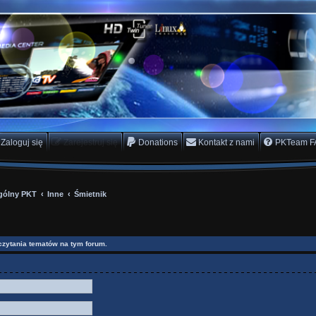
rs Team
scam
Zaloguj się
Zarejestruj się
Donations
Kontakt z nami
PKTeam F
gólny PKT
Inne
Śmietnik
czytania tematów na tym forum.