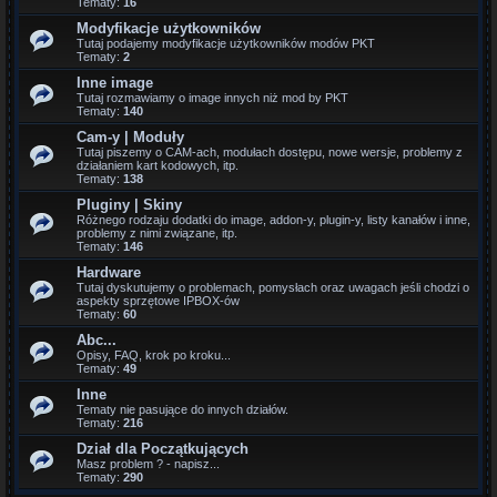
Tematy:
16
Modyfikacje użytkowników
Tutaj podajemy modyfikacje użytkowników modów PKT
Tematy:
2
Inne image
Tutaj rozmawiamy o image innych niż mod by PKT
Tematy:
140
Cam-y | Moduły
Tutaj piszemy o CAM-ach, modułach dostępu, nowe wersje, problemy z
działaniem kart kodowych, itp.
Tematy:
138
Pluginy | Skiny
Różnego rodzaju dodatki do image, addon-y, plugin-y, listy kanałów i inne,
problemy z nimi związane, itp.
Tematy:
146
Hardware
Tutaj dyskutujemy o problemach, pomysłach oraz uwagach jeśli chodzi o
aspekty sprzętowe IPBOX-ów
Tematy:
60
Abc...
Opisy, FAQ, krok po kroku...
Tematy:
49
Inne
Tematy nie pasujące do innych działów.
Tematy:
216
Dział dla Początkujących
Masz problem ? - napisz...
Tematy:
290