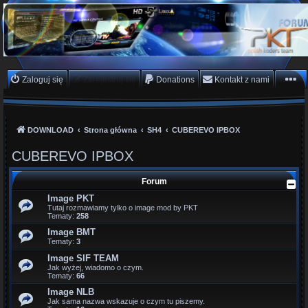
PKTeam - Polish Koders
Team
Hyperion, Enigma, E2, PKT, listy kanałów, oscam
Zaloguj się
Zarejestruj się
Donations
Kontakt z nami
DOWNLOAD
Strona główna
SH4
CUBEREVO IPBOX
CUBEREVO IPBOX
Forum
Image PKT
Tutaj rozmawiamy tylko o image mod by PKT
Tematy:
258
Image BMT
Tematy:
3
Image SIF TEAM
Jak wyżej, wiadomo o czym.
Tematy:
66
Image NLB
Jak sama nazwa wskazuje o czym tu piszemy.