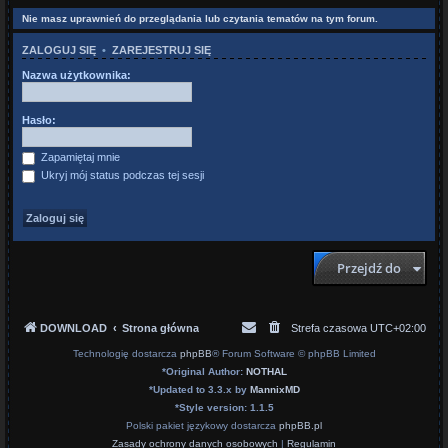
Nie masz uprawnień do przeglądania lub czytania tematów na tym forum.
ZALOGUJ SIĘ
•
ZAREJESTRUJ SIĘ
Nazwa użytkownika:
Hasło:
Zapamiętaj mnie
Ukryj mój status podczas tej sesji
Przejdź do
DOWNLOAD
Strona główna
Strefa czasowa
UTC+02:00
Technologię dostarcza
phpBB
® Forum Software © phpBB Limited
*
Original Author:
NOTHAL
*
Updated to 3.3.x by
MannixMD
*
Style version: 1.1.5
Polski pakiet językowy dostarcza
phpBB.pl
Zasady ochrony danych osobowych
|
Regulamin