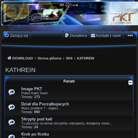
PKTeam - Polish Koders
Team
Hyperion, Enigma, E2, PKT, listy kanałów, oscam
Zaloguj się
Zarejestruj się
Donations
Kontakt z nami
DOWNLOAD
Strona główna
SH4
KATHREIN
KATHREIN
Forum
Image PKT
Polish Kathi Team
Tematy:
173
Dział dla Początkujacych
Masz problem ? - napisz...
Tematy:
890
Skrypty pod kati
Tu piszemy na temat skryptów, edytujemy, dodajemy nowe...
Tematy:
24
Krok po Kroku