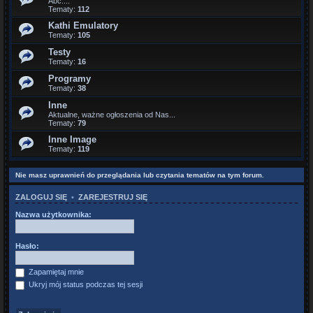
Abc....
Tematy:
112
Kathi Emulatory
Tematy:
105
Testy
Tematy:
16
Programy
Tematy:
38
Inne
Aktualne, ważne ogłoszenia od Nas...
Tematy:
79
Inne Image
Tematy:
119
Nie masz uprawnień do przeglądania lub czytania tematów na tym forum.
ZALOGUJ SIĘ
•
ZAREJESTRUJ SIĘ
Nazwa użytkownika:
Hasło:
Zapamiętaj mnie
Ukryj mój status podczas tej sesji