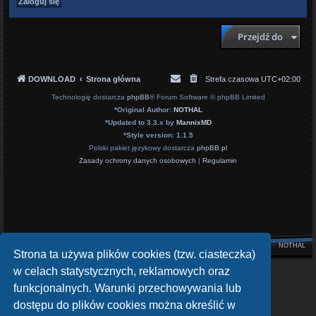
Przejdź do
DOWNLOAD
Strona główna
Strefa czasowa
UTC+02:00
Technologię dostarcza
phpBB
® Forum Software © phpBB Limited
*
Original Author:
NOTHAL
*
Updated to 3.3.x by
MannixMD
*
Style version: 1.1.5
Polski pakiet językowy dostarcza
phpBB.pl
Zasady ochrony danych osobowych
|
Regulamin
Style by
NOTHAL
Strona ta używa plików cookies (tzw. ciasteczka)
w celach statystycznych, reklamowych oraz
openATV Forum
funkcjonalnych. Warunki przechowywania lub
https://www.opena.tv/
dostępu do plików cookies można określić w
OpenPLi - Open Source Set-Top Box Software