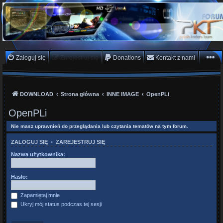
PKTeam - Polish Koders
Team
Hyperion, Enigma, E2, PKT, listy kanałów, oscam
Zaloguj się
Zarejestruj się
Donations
Kontakt z nami
DOWNLOAD
Strona główna
INNE IMAGE
OpenPLi
OpenPLi
Nie masz uprawnień do przeglądania lub czytania tematów na tym forum.
ZALOGUJ SIĘ
•
ZAREJESTRUJ SIĘ
Nazwa użytkownika:
Hasło:
Zapamiętaj mnie
Ukryj mój status podczas tej sesji