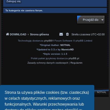
Ta kategoria nie zawiera forum.
Przejdź do
DOWNLOAD
Strona główna
Strefa czasowa
UTC+02:00
Technologię dostarcza
phpBB
® Forum Software © phpBB Limited
*
Original Author:
NOTHAL
*
Updated to 3.3.x by
MannixMD
*
Style version: 1.1.5
Polski pakiet językowy dostarcza
phpBB.pl
Zasady ochrony danych osobowych
|
Regulamin
Strona ta używa plików cookies (tzw. ciasteczka)
Style by
NOTHAL
w celach statystycznych, reklamowych oraz
openATV Forum
funkcjonalnych. Warunki przechowywania lub
https://www.opena.tv/