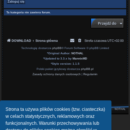
Ta kategoria nie zawiera forum.
Przejdź do
DOWNLOAD
Strona główna
Strefa czasowa
UTC+02:00
Technologię dostarcza
phpBB
® Forum Software © phpBB Limited
*
Original Author:
NOTHAL
*
Updated to 3.3.x by
MannixMD
*
Style version: 1.1.5
Polski pakiet językowy dostarcza
phpBB.pl
Zasady ochrony danych osobowych
|
Regulamin
Strona ta używa plików cookies (tzw. ciasteczka)
Style by
NOTHAL
w celach statystycznych, reklamowych oraz
openATV Forum
funkcjonalnych. Warunki przechowywania lub
https://www.opena.tv/