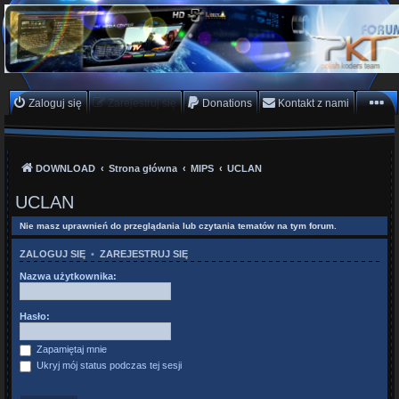
PKTeam - Polish Koders
Team
Hyperion, Enigma, E2, PKT, listy kanałów, oscam
Zaloguj się
Zarejestruj się
Donations
Kontakt z nami
DOWNLOAD
Strona główna
MIPS
UCLAN
UCLAN
Nie masz uprawnień do przeglądania lub czytania tematów na tym forum.
ZALOGUJ SIĘ
•
ZAREJESTRUJ SIĘ
Nazwa użytkownika:
Hasło:
Zapamiętaj mnie
Ukryj mój status podczas tej sesji