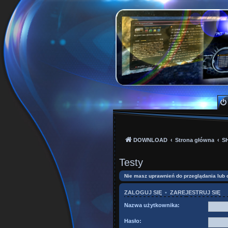
PKTeam - Polish Kode
Hyperion, Enigma, E2, PKT, listy kanałów, o
DOWNLOAD
Strona główna
S
Testy
Nie masz uprawnień do przeglądania lub 
ZALOGUJ SIĘ
•
ZAREJESTRUJ SIĘ
Nazwa użytkownika:
Hasło: