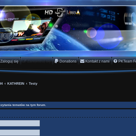
rs Team
scam
Zaloguj się
Zarejestruj się
Donations
Kontakt z nami
PKTeam F
H4
KATHREIN
Testy
czytania tematów na tym forum.