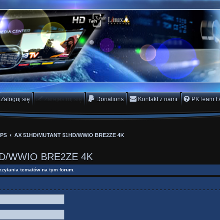
rs Team
scam
Zaloguj się
Zarejestruj się
Donations
Kontakt z nami
PKTeam F
IPS
AX 51HD/MUTANT 51HD/WWIO BRE2ZE 4K
D/WWIO BRE2ZE 4K
czytania tematów na tym forum.