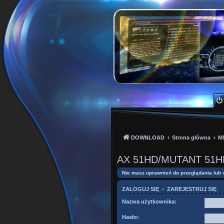
PKTeam - Polish Kode
Hyperion, Enigma, E2, PKT, listy kanałów, o
DOWNLOAD
Strona główna
M
AX 51HD/MUTANT 51H
Nie masz uprawnień do przeglądania lub 
ZALOGUJ SIĘ
•
ZAREJESTRUJ SIĘ
Nazwa użytkownika:
Hasło: