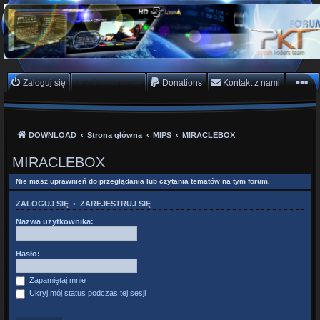
PKTeam - Polish Koders
Team
Hyperion, Enigma, E2, PKT, listy kanałów, oscam
Zaloguj się
Zarejestruj się
Donations
Kontakt z nami
DOWNLOAD
Strona główna
MIPS
MIRACLEBOX
MIRACLEBOX
Nie masz uprawnień do przeglądania lub czytania tematów na tym forum.
ZALOGUJ SIĘ
•
ZAREJESTRUJ SIĘ
Nazwa użytkownika:
Hasło:
Zapamiętaj mnie
Ukryj mój status podczas tej sesji