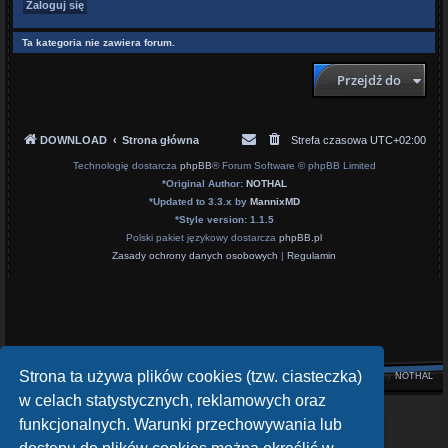
Ta kategoria nie zawiera forum.
Przejdź do
DOWNLOAD
Strona główna
Strefa czasowa
UTC+02:00
Technologię dostarcza
phpBB
® Forum Software © phpBB Limited
*
Original Author:
NOTHAL
*
Updated to 3.3.x by
MannixMD
*
Style version: 1.1.5
Polski pakiet językowy dostarcza
phpBB.pl
Zasady ochrony danych osobowych
|
Regulamin
Strona ta używa plików cookies (tzw. ciasteczka)
Style by
NOTHAL
w celach statystycznych, reklamowych oraz
openATV Forum
funkcjonalnych. Warunki przechowywania lub
https://www.opena.tv/