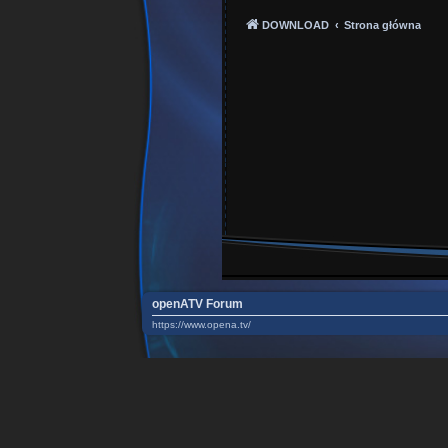
DOWNLOAD
Strona główna
openATV Forum
https://www.opena.tv/