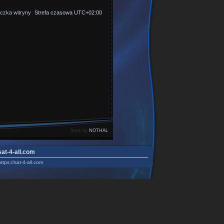
czka witryny
Strefa czasowa
UTC+02:00
Style by
NOTHAL
sat-4-all.com
https://sat-4-all.com