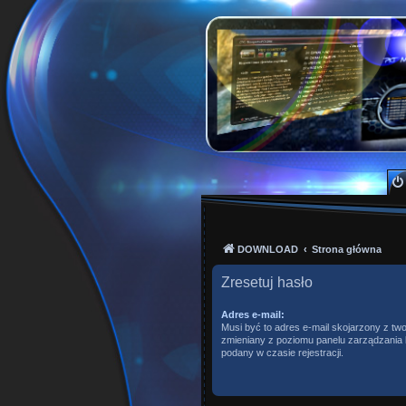
PKTeam - Polish Kode
Hyperion, Enigma, E2, PKT, listy kanałów, o
DOWNLOAD
Strona główna
Zresetuj hasło
Adres e-mail:
Musi być to adres e-mail skojarzony z two
zmieniany z poziomu panelu zarządzania k
podany w czasie rejestracji.