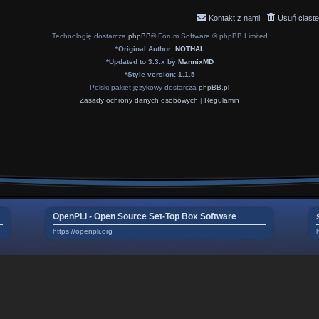
Kontakt z nami
Usuń ciaste
Technologię dostarcza
phpBB
® Forum Software © phpBB Limited
*
Original Author:
NOTHAL
*
Updated to 3.3.x by
MannixMD
*
Style version: 1.1.5
Polski pakiet językowy dostarcza
phpBB.pl
Zasady ochrony danych osobowych
|
Regulamin
OpenPLi - Open Source Set-Top Box Software
https://openpli.org