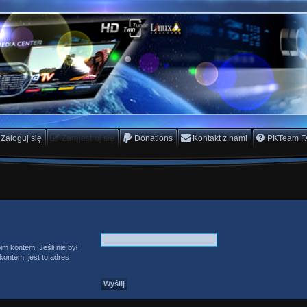
rs Team
scam
Zaloguj się
Zarejestruj się
Donations
Kontakt z nami
PKTeam F
im kontem. Jeśli nie był
ontem, jest to adres