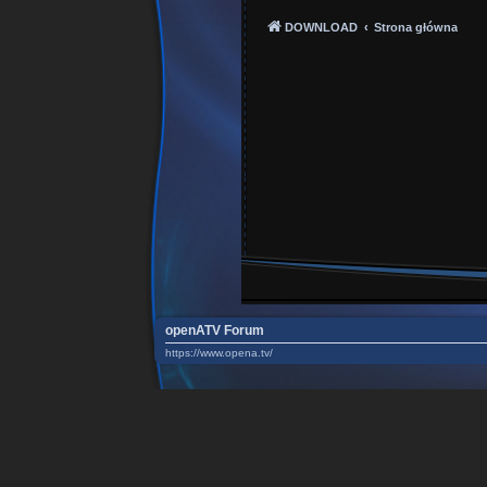
DOWNLOAD
Strona główna
openATV Forum
https://www.opena.tv/