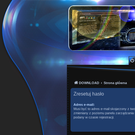
PKTeam - Polish Kode
Hyperion, Enigma, E2, PKT, listy kanałów, o
DOWNLOAD
Strona główna
Zresetuj hasło
Adres e-mail:
Musi być to adres e-mail skojarzony z two
zmieniany z poziomu panelu zarządzania k
podany w czasie rejestracji.