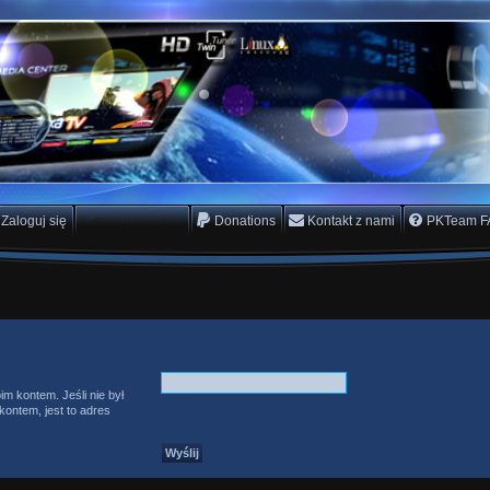
rs Team
scam
Zaloguj się
Zarejestruj się
Donations
Kontakt z nami
PKTeam F
im kontem. Jeśli nie był
ontem, jest to adres