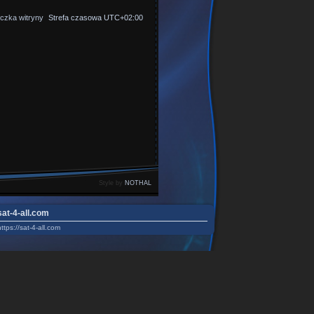
czka witryny
Strefa czasowa
UTC+02:00
Style by
NOTHAL
sat-4-all.com
https://sat-4-all.com