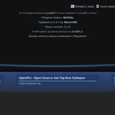
Kontakt z nami
Usuń ciaste
Technologię dostarcza
phpBB
® Forum Software © phpBB Limited
*
Original Author:
NOTHAL
*
Updated to 3.3.x by
MannixMD
*
Style version: 1.1.5
Polski pakiet językowy dostarcza
phpBB.pl
Zasady ochrony danych osobowych
|
Regulamin
OpenPLi - Open Source Set-Top Box Software
https://openpli.org