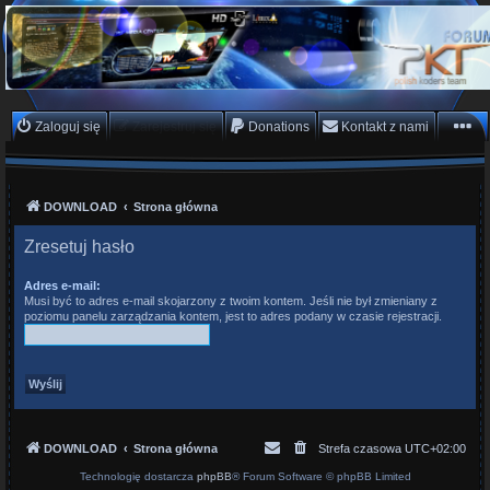
PKTeam - Polish Koders
Team
Hyperion, Enigma, E2, PKT, listy kanałów, oscam
Zaloguj się
Zarejestruj się
Donations
Kontakt z nami
DOWNLOAD
Strona główna
Zresetuj hasło
Adres e-mail:
Musi być to adres e-mail skojarzony z twoim kontem. Jeśli nie był zmieniany z
poziomu panelu zarządzania kontem, jest to adres podany w czasie rejestracji.
DOWNLOAD
Strona główna
Strefa czasowa
UTC+02:00
Technologię dostarcza
phpBB
® Forum Software © phpBB Limited