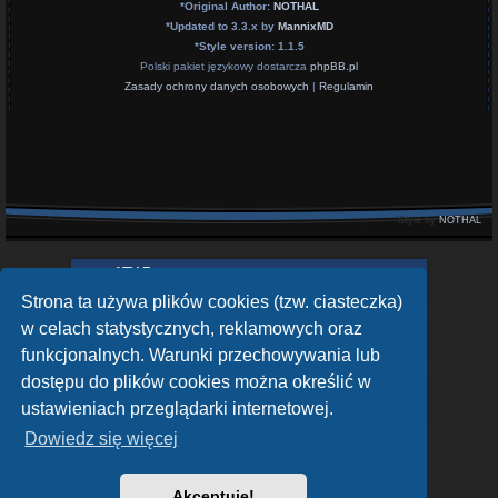
*
Original Author:
NOTHAL
*
Updated to 3.3.x by
MannixMD
*
Style version: 1.1.5
Polski pakiet językowy dostarcza
phpBB.pl
Zasady ochrony danych osobowych
|
Regulamin
Style by
NOTHAL
openATV Forum
https://www.opena.tv/
Strona ta używa plików cookies (tzw. ciasteczka)
w celach statystycznych, reklamowych oraz
OpenPLi - Open Source Set-Top Box Software
funkcjonalnych. Warunki przechowywania lub
https://openpli.org
dostępu do plików cookies można określić w
sat-4-all.com
ustawieniach przeglądarki internetowej.
https://sat-4-all.com
Dowiedz się więcej
Akceptuję!