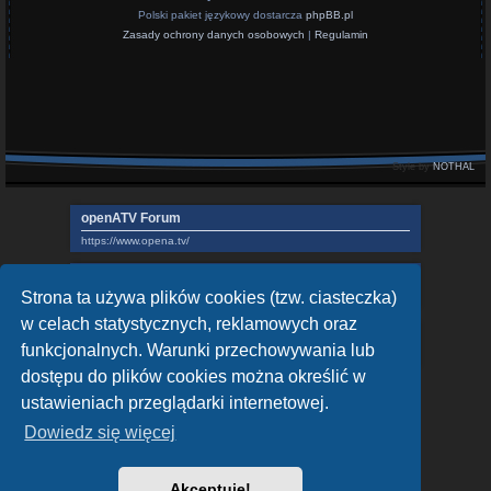
Polski pakiet językowy dostarcza
phpBB.pl
Zasady ochrony danych osobowych
|
Regulamin
Style by
NOTHAL
openATV Forum
https://www.opena.tv/
OpenPLi - Open Source Set-Top Box Software
Strona ta używa plików cookies (tzw. ciasteczka)
https://openpli.org
w celach statystycznych, reklamowych oraz
sat-4-all.com
funkcjonalnych. Warunki przechowywania lub
https://sat-4-all.com
dostępu do plików cookies można określić w
ustawieniach przeglądarki internetowej.
Dowiedz się więcej
Akceptuję!