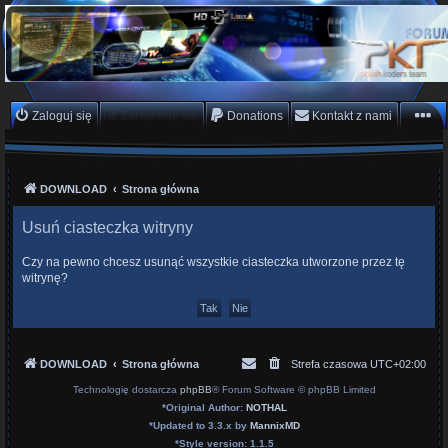
PKTeam - Polish Koders
Team
Hyperion, Enigma, E2, PKT, listy kanałów, oscam
Zaloguj się
Zarejestruj się
Donations
Kontakt z nami
DOWNLOAD
Strona główna
Usuń ciasteczka witryny
Czy na pewno chcesz usunąć wszystkie ciasteczka utworzone przez tę
witrynę?
DOWNLOAD
Strona główna
Strefa czasowa
UTC+02:00
Technologię dostarcza
phpBB
® Forum Software © phpBB Limited
*
Original Author:
NOTHAL
*
Updated to 3.3.x by
MannixMD
*
Style version: 1.1.5