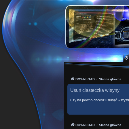
PKTeam - Polish Kode
Hyperion, Enigma, E2, PKT, listy kanałów, o
DOWNLOAD
Strona główna
Usuń ciasteczka witryny
Czy na pewno chcesz usunąć wszystki
DOWNLOAD
Strona główna