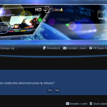
rs Team
scam
Zaloguj się
Zarejestruj się
Donations
Kontakt z nami
PKTeam F
e ciasteczka utworzone przez tę witrynę?
Kontakt z nami
Usuń ciaste