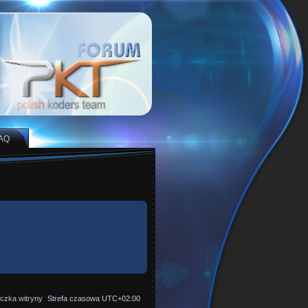
AQ
czka witryny
Strefa czasowa
UTC+02:00