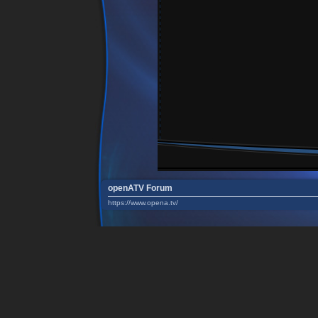
openATV Forum
https://www.opena.tv/