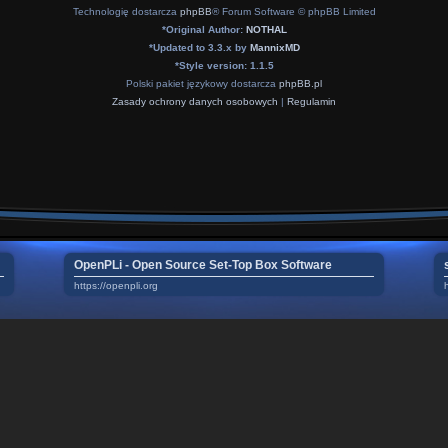
Technologię dostarcza
phpBB
® Forum Software © phpBB Limited
*
Original Author:
NOTHAL
*
Updated to 3.3.x by
MannixMD
*
Style version: 1.1.5
Polski pakiet językowy dostarcza
phpBB.pl
Zasady ochrony danych osobowych
|
Regulamin
OpenPLi - Open Source Set-Top Box Software
https://openpli.org