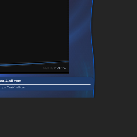
Style by
NOTHAL
sat-4-all.com
https://sat-4-all.com