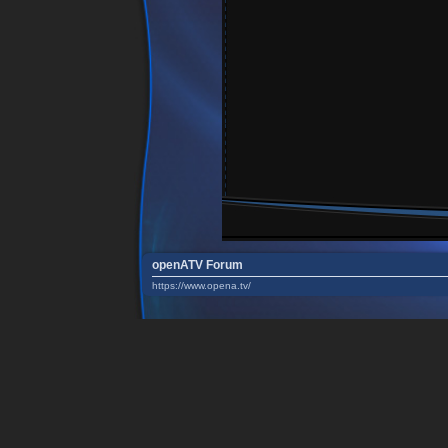
openATV Forum
https://www.opena.tv/