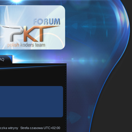
AQ
czka witryny
Strefa czasowa
UTC+02:00