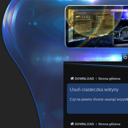
PKTeam - Polish Kode
Hyperion, Enigma, E2, PKT, listy kanałów, o
DOWNLOAD
Strona główna
Usuń ciasteczka witryny
Czy na pewno chcesz usunąć wszystki
DOWNLOAD
Strona główna