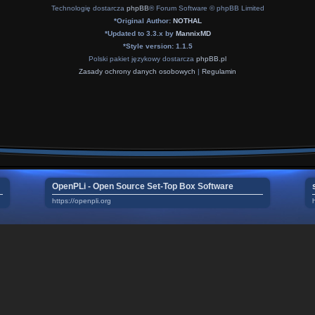
Technologię dostarcza
phpBB
® Forum Software © phpBB Limited
*
Original Author:
NOTHAL
*
Updated to 3.3.x by
MannixMD
*
Style version: 1.1.5
Polski pakiet językowy dostarcza
phpBB.pl
Zasady ochrony danych osobowych
|
Regulamin
OpenPLi - Open Source Set-Top Box Software
https://openpli.org