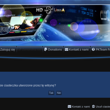
rs Team
scam
Zaloguj się
Zarejestruj się
Donations
Kontakt z nami
PKTeam F
e ciasteczka utworzone przez tę witrynę?
Kontakt z nami
Usuń ciaste