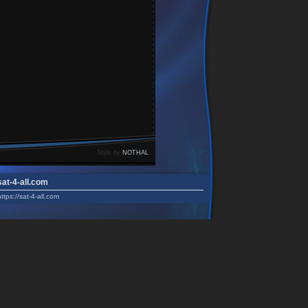
Style by
NOTHAL
sat-4-all.com
https://sat-4-all.com