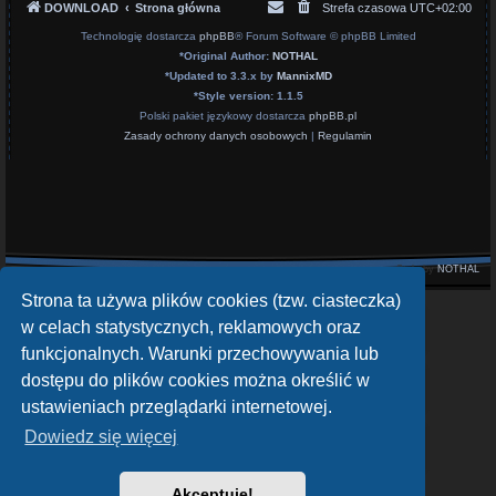
DOWNLOAD
Strona główna
Strefa czasowa
UTC+02:00
Technologię dostarcza
phpBB
® Forum Software © phpBB Limited
*
Original Author:
NOTHAL
*
Updated to 3.3.x by
MannixMD
*
Style version: 1.1.5
Polski pakiet językowy dostarcza
phpBB.pl
Zasady ochrony danych osobowych
|
Regulamin
Style by
NOTHAL
Strona ta używa plików cookies (tzw. ciasteczka)
openATV Forum
w celach statystycznych, reklamowych oraz
https://www.opena.tv/
funkcjonalnych. Warunki przechowywania lub
dostępu do plików cookies można określić w
OpenPLi - Open Source Set-Top Box Software
https://openpli.org
ustawieniach przeglądarki internetowej.
Dowiedz się więcej
sat-4-all.com
https://sat-4-all.com
Akceptuję!