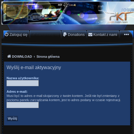
PKTeam - Polish Koders
Team
Hyperion, Enigma, E2, PKT, listy kanałów, oscam
Zaloguj się
Zarejestruj się
Donations
Kontakt z nami
DOWNLOAD
Strona główna
Wyślij e-mail aktywacyjny
Nazwa użytkownika:
Adres e-mail:
Musi być to adres e-mail skojarzony z twoim kontem. Jeśli nie był zmieniany z
poziomu panelu zarządzania kontem, jest to adres podany w czasie rejestracji.