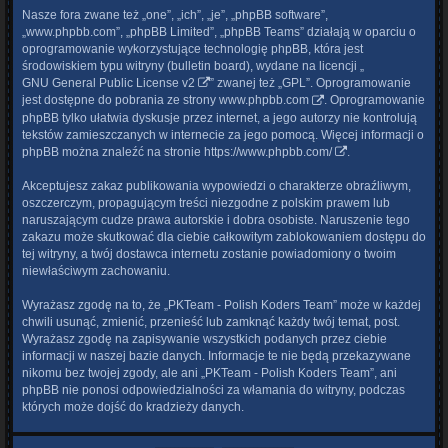
Nasze fora zwane też „one”, „ich”, „je”, „phpBB software”,
„www.phpbb.com”, „phpBB Limited”, „phpBB Teams” działają w oparciu o
oprogramowanie wykorzystujące technologię phpBB, która jest
środowiskiem typu witryny (bulletin board), wydane na licencji „
GNU General Public License v2
” zwanej też „GPL”. Oprogramowanie
jest dostępne do pobrania ze strony
www.phpbb.com
. Oprogramowanie
phpBB tylko ułatwia dyskusje przez internet, a jego autorzy nie kontrolują
tekstów zamieszczanych w internecie za jego pomocą. Więcej informacji o
phpBB można znaleźć na stronie
https://www.phpbb.com/
.
Akceptujesz zakaz publikowania wypowiedzi o charakterze obraźliwym,
oszczerczym, propagującym treści niezgodne z polskim prawem lub
naruszającym cudze prawa autorskie i dobra osobiste. Naruszenie tego
zakazu może skutkować dla ciebie całkowitym zablokowaniem dostępu do
tej witryny, a twój dostawca internetu zostanie powiadomiony o twoim
niewłaściwym zachowaniu.
Wyrażasz zgodę na to, że „PKTeam - Polish Koders Team” może w każdej
chwili usunąć, zmienić, przenieść lub zamknąć każdy twój temat, post.
Wyrażasz zgodę na zapisywanie wszystkich podanych przez ciebie
informacji w naszej bazie danych. Informacje te nie będą przekazywane
nikomu bez twojej zgody, ale ani „PKTeam - Polish Koders Team”, ani
phpBB nie ponosi odpowiedzialności za włamania do witryny, podczas
których może dojść do kradzieży danych.