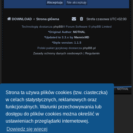
DOWNLOAD
Strona główna
Strefa czasowa
UTC+02:00
Technologię dostarcza
phpBB
® Forum Software © phpBB Limited
*
Original Author:
NOTHAL
*
Updated to 3.3.x by
MannixMD
*
Style version: 1.1.5
Polski pakiet językowy dostarcza
phpBB.pl
Zasady ochrony danych osobowych
|
Regulamin
Style by
NOTHAL
Strona ta używa plików cookies (tzw. ciasteczka)
w celach statystycznych, reklamowych oraz
openATV Forum
funkcjonalnych. Warunki przechowywania lub
https://www.opena.tv/
dostępu do plików cookies można określić w
OpenPLi - Open Source Set-Top Box Software
ustawieniach przeglądarki internetowej.
https://openpli.org
Dowiedz się więcej