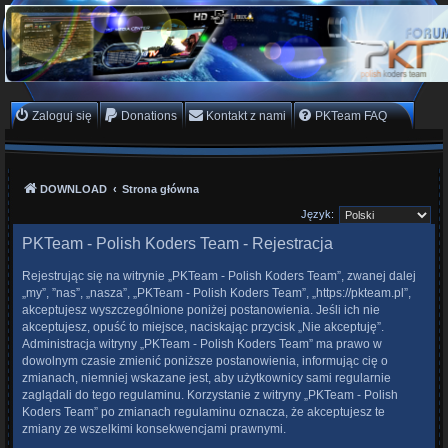
PKTeam - Polish Koders
Team
Hyperion, Enigma, E2, PKT, listy kanałów, oscam
Zaloguj się
Donations
Kontakt z nami
PKTeam FAQ
DOWNLOAD
Strona główna
Język:
PKTeam - Polish Koders Team - Rejestracja
Rejestrując się na witrynie „PKTeam - Polish Koders Team”, zwanej dalej
„my”, ”nas”, „nasza”, „PKTeam - Polish Koders Team”, „https://pkteam.pl”,
akceptujesz wyszczególnione poniżej postanowienia. Jeśli ich nie
akceptujesz, opuść to miejsce, naciskając przycisk „Nie akceptuję”.
Administracja witryny „PKTeam - Polish Koders Team” ma prawo w
dowolnym czasie zmienić poniższe postanowienia, informując cię o
zmianach, niemniej wskazane jest, aby użytkownicy sami regularnie
zaglądali do tego regulaminu. Korzystanie z witryny „PKTeam - Polish
Koders Team” po zmianach regulaminu oznacza, że akceptujesz te
zmiany ze wszelkimi konsekwencjami prawnymi.