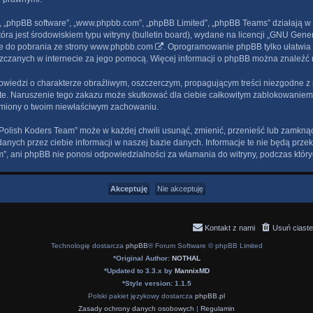
je”, „phpBB software”, „www.phpbb.com”, „phpBB Limited”, „phpBB Teams” działają
ra jest środowiskiem typu witryny (bulletin board), wydane na licencji „
GNU Genera
e do pobrania ze strony
www.phpbb.com
. Oprogramowanie phpBB tylko ułatwia d
szczanych w internecie za jego pomocą. Więcej informacji o phpBB można znaleźć 
wiedzi o charakterze obraźliwym, oszczerczym, propagującym treści niezgodne 
te. Naruszenie tego zakazu może skutkować dla ciebie całkowitym zablokowaniem d
omiony o twoim niewłaściwym zachowaniu.
Polish Koders Team” może w każdej chwili usunąć, zmienić, przenieść lub zamknąć
anych przez ciebie informacji w naszej bazie danych. Informacje te nie będą prz
m”, ani phpBB nie ponosi odpowiedzialności za włamania do witryny, podczas któr
Kontakt z nami
Usuń ciaste
Technologię dostarcza
phpBB
® Forum Software © phpBB Limited
*
Original Author:
NOTHAL
*
Updated to 3.3.x by
MannixMD
*
Style version: 1.1.5
Polski pakiet językowy dostarcza
phpBB.pl
Zasady ochrony danych osobowych
|
Regulamin