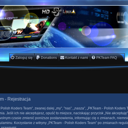
rs Team
scam
Zaloguj się
Donations
Kontakt z nami
PKTeam FAQ
m - Rejestracja
 Polish Koders Team”, zwanej dalej „my”, ”nas”, „nasza”, „PKTeam - Polish Koders T
. Jeśli ich nie akceptujesz, opuść to miejsce, naciskając przycisk „Nie akceptuję”
lnym czasie zmienić poniższe postanowienia, informując cię o zmianach, niemnie
gulaminu. Korzystanie z witryny „PKTeam - Polish Koders Team” po zmianach regul
 prawnymi.