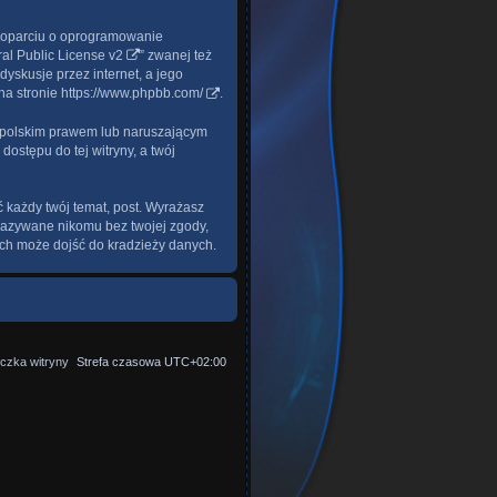
 w oparciu o oprogramowanie
l Public License v2
” zwanej też
yskusje przez internet, a jego
na stronie
https://www.phpbb.com/
.
z polskim prawem lub naruszającym
ostępu do tej witryny, a twój
 każdy twój temat, post. Wyrażasz
ekazywane nikomu bez twojej zgody,
ych może dojść do kradzieży danych.
czka witryny
Strefa czasowa
UTC+02:00