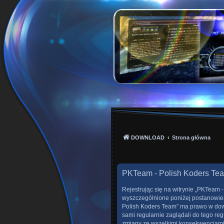
PKTeam - Polish Kode
Hyperion, Enigma, E2, PKT, listy kanałów, o
DOWNLOAD
Strona główna
PKTeam - Polish Koders Tea
Rejestrując się na witrynie „PKTeam -
wyszczególnione poniżej postanowienia
Polish Koders Team” ma prawo w dowo
sami regularnie zaglądali do tego re
zmiany ze wszelkimi konsekwencjami