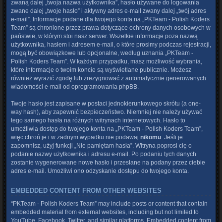
zwaną dalej „twoja nazwa użytkownika”, hasło używane do logowania
zwane dalej „twoje hasło” i aktywny adres e-mail zwany dalej „twój adres
e-mail”. Informacje podane dla twojego konta na „PKTeam - Polish Koders
Team” są chronione przez prawa dotyczące ochrony danych osobowych w
państwie, w którym stoi nasz serwer. Wszelkie informacje poza nazwą
użytkownika, hasłem i adresem e-mail, o które prosimy podczas rejestracji,
mogą być obowiązkowe lub opcjonalne, według uznania „PKTeam -
Polish Koders Team”. W każdym przypadku, masz możliwość wybrania,
które informacje o twoim koncie są wyświetlane publicznie. Możesz
również wyrazić zgodę lub zrezygnować z automatycznie generowanych
wiadomości e-mail od oprogramowania phpBB.
Twoje hasło jest zapisane w postaci jednokierunkowego skrótu (a one-
way hash), aby zapewnić bezpieczeństwo. Niemniej nie należy używać
tego samego hasła na różnych witrynach internetowych. Hasło to
umożliwia dostęp do twojego konta na „PKTeam - Polish Koders Team”,
więc chroń je i w żadnym wypadku nie podawaj
nikomu
. Jeśli je
zapomnisz, użyj funkcji „Nie pamiętam hasła”. Witryna poprosi cię o
podanie nazwy użytkownika i adresu e-mail. Po podaniu tych danych
zostanie wygenerowane nowe hasło i przesłane na podany przez ciebie
adres e-mail. Umożliwi ono odzyskanie dostępu do twojego konta.
EMBEDDED CONTENT FROM OTHER WEBSITES
“PKTeam - Polish Koders Team” may include posts or content that contain
embedded material from external websites, including but not limited to
YouTube, Facebook, Twitter, and similar platforms. Embedded content from