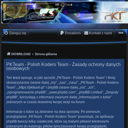
PKTeam - Polish Koders
Team
Hyperion, Enigma, E2, PKT, listy kanałów, oscam
Zaloguj się
Zarejestruj się
Donations
Kontakt z nami
DOWNLOAD
Strona główna
PKTeam - Polish Koders Team - Zasady ochrony danych
osobowych
Ten tekst opisuje, w jaki sposób „PKTeam - Polish Koders Team” i firmy
stowarzyszone zwane dalej „my”, „nas”, „nasz”, „PKTeam - Polish Koders
Team”, „https://pkteam.pl” i phpBB zwane dalej „oni”, „ich”,
„oprogramowanie phpBB”, „www.phpbb.com”, „phpBB Limited”, „Zespoły
phpBB”, korzystają z informacji zwanymi dalej „informacjami o tobie”
zebranych w czasie dowolnej twojej sesji na forum.
Informacje o tobie są zbierane na dwa sposoby. Po pierwsze,
przeglądanie „PKTeam - Polish Koders Team” powoduje, że aplikacja
phpBB tworzy kilka ciasteczek, które są małymi plikami tekstowymi
pobranymi do katalogu plików tymczasowych twojej przeglądarki.