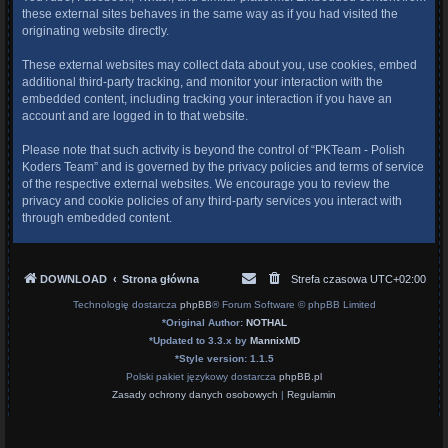
these external sites behaves in the same way as if you had visited the
originating website directly.
These external websites may collect data about you, use cookies, embed
additional third-party tracking, and monitor your interaction with the
embedded content, including tracking your interaction if you have an
account and are logged in to that website.
Please note that such activity is beyond the control of “PKTeam - Polish
Koders Team” and is governed by the privacy policies and terms of service
of the respective external websites. We encourage you to review the
privacy and cookie policies of any third-party services you interact with
through embedded content.
DOWNLOAD
Strona główna
Strefa czasowa
UTC+02:00
Technologię dostarcza
phpBB
® Forum Software © phpBB Limited
*
Original Author:
NOTHAL
*
Updated to 3.3.x by
MannixMD
*
Style version: 1.1.5
Polski pakiet językowy dostarcza
phpBB.pl
Zasady ochrony danych osobowych
|
Regulamin