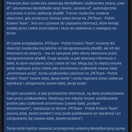
Pierwsze dwa ciasteczka zawierają identyfikator użytkownika zwany „user-
id” i anonimowy identyfikator sesji zwany „session-id”, automatycznie
przyznane ci przez aplikację phpBB. Trzecie ciasteczko zostanie
utworzone, gdy przejrzysz chociaż jeden temat na „PKTeam - Polish
Koders Team”. Jest ono używane do zapisania informacji, które tematy
zostały przez ciebie przeczytane i służy do ułatwienia ci nawigacji na
forum.
W czasie przeglądania „PKTeam - Polish Koders Team” możemy też
utworzyć ciasteczka niezależne od oprogramowania phpBB, ale ich ten
dokument nie dotyczy – ma on opisywać tylko strony stworzone przez
oprogramowanie phpBB. Drugi sposób, w jaki zbieramy informacje o
tobie, to dane wysyłane przez ciebie do nas. Mogą być to między innymi
posty napisane przez ciebie jako anonimowy użytkownik zwane dalej
„anonimowe posty”, konta użytkownika założone na „PKTeam - Polish
Koders Team” zwane dalej „twoje konto” i posty napisane przez ciebie po
rejestracji i zalogowaniu zwane dalej „twoje posty”.
Drugim sposobem, w jaki gromadzimy informacje, są dane przekazywane
nam przez użytkowników. Obejmują one między innymi: publikowanie
postów jako użytkownik anonimowy (zwane dalej „postami
anonimowymi”), rejestrację na stronie „PKTeam - Polish Koders Team”
(zwaną dalej „twoim kontem”) oraz posty publikowane po rejestracji i po
zalogowaniu się (zwane dalej „twoimi postami”).
Twoje konto będzie zawierać przynajmniej unikalną identyfikacyjną nazwę