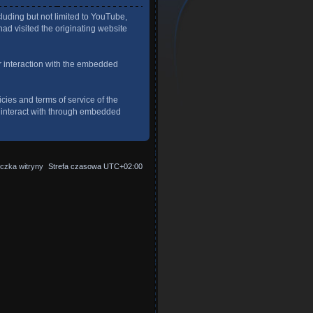
uding but not limited to YouTube,
ad visited the originating website
r interaction with the embedded
cies and terms of service of the
u interact with through embedded
czka witryny
Strefa czasowa
UTC+02:00