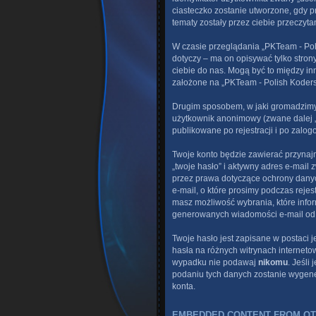
ciasteczko zostanie utworzone, gdy p
tematy zostały przez ciebie przeczytan
W czasie przeglądania „PKTeam - Po
dotyczy – ma on opisywać tylko stron
ciebie do nas. Mogą być to między i
założone na „PKTeam - Polish Koders T
Drugim sposobem, w jaki gromadzimy
użytkownik anonimowy (zwane dalej „
publikowane po rejestracji i po zalog
Twoje konto będzie zawierać przynaj
„twoje hasło” i aktywny adres e-mail
przez prawa dotyczące ochrony danyc
e-mail, o które prosimy podczas rej
masz możliwość wybrania, które info
generowanych wiadomości e-mail o
Twoje hasło jest zapisane w postaci
hasła na różnych witrynach interneto
wypadku nie podawaj
nikomu
. Jeśli
podaniu tych danych zostanie wygene
konta.
EMBEDDED CONTENT FROM OT