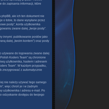
 do zapisania informacji, które
 phpBB, ale ich ten dokument nie
e o tobie, to dane wysyłane przez
mowe posty”, konta użytkownika
ogowaniu zwane dalej „twoje posty”.
y innymi: publikowanie postów jako
aną dalej „twoim kontem”) oraz posty
sło używane do logowania zwane dalej
- Polish Koders Team” są chronione
azwą użytkownika, hasłem i adresem
 Koders Team”. W każdym przypadku,
lub zrezygnować z automatycznie
niej nie należy używać tego samego
m”, więc chroń je i w żadnym
zwy użytkownika i adresu e-mail. Po
no odzyskanie dostępu do twojego