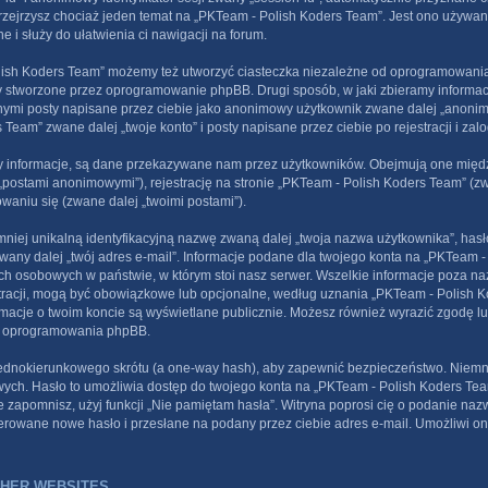
rzejrzysz chociaż jeden temat na „PKTeam - Polish Koders Team”. Jest ono używane
e i służy do ułatwienia ci nawigacji na forum.
lish Koders Team” możemy też utworzyć ciasteczka niezależne od oprogramowania
y stworzone przez oprogramowanie phpBB. Drugi sposób, w jaki zbieramy informacj
nnymi posty napisane przez ciebie jako anonimowy użytkownik zwane dalej „anoni
eam” zwane dalej „twoje konto” i posty napisane przez ciebie po rejestracji i zal
 informacje, są dane przekazywane nam przez użytkowników. Obejmują one międz
postami anonimowymi”), rejestrację na stronie „PKTeam - Polish Koders Team” (zw
owaniu się (zwane dalej „twoimi postami”).
mniej unikalną identyfikacyjną nazwę zwaną dalej „twoja nazwa użytkownika”, ha
 zwany dalej „twój adres e-mail”. Informacje podane dla twojego konta na „PKTeam 
h osobowych w państwie, w którym stoi nasz serwer. Wszelkie informacje poza n
estracji, mogą być obowiązkowe lub opcjonalne, według uznania „PKTeam - Polish
rmacje o twoim koncie są wyświetlane publicznie. Możesz również wyrazić zgodę 
d oprogramowania phpBB.
 jednokierunkowego skrótu (a one-way hash), aby zapewnić bezpieczeństwo. Niem
wych. Hasło to umożliwia dostęp do twojego konta na „PKTeam - Polish Koders Tea
 je zapomnisz, użyj funkcji „Nie pamiętam hasła”. Witryna poprosi cię o podanie na
rowane nowe hasło i przesłane na podany przez ciebie adres e-mail. Umożliwi o
HER WEBSITES