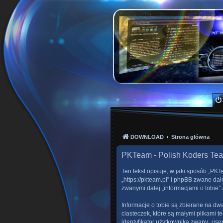
PKTeam - Polish Kode
Hyperion, Enigma, E2, PKT, listy kanałów, o
DOWNLOAD
Strona główna
PKTeam - Polish Koders Te
Ten tekst opisuje, w jaki sposób „PK
„https://pkteam.pl” i phpBB zwane dal
zwanymi dalej „informacjami o tobie” 
Informacje o tobie są zbierane na dw
ciasteczek, które są małymi plikami 
identyfikator użytkownika zwany „user