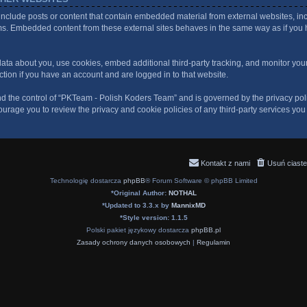
clude posts or content that contain embedded material from external websites, incl
rms. Embedded content from these external sites behaves in the same way as if you h
ata about you, use cookies, embed additional third-party tracking, and monitor you
action if you have an account and are logged in to that website.
nd the control of “PKTeam - Polish Koders Team” and is governed by the privacy poli
urage you to review the privacy and cookie policies of any third-party services yo
Kontakt z nami
Usuń ciaste
Technologię dostarcza
phpBB
® Forum Software © phpBB Limited
*
Original Author:
NOTHAL
*
Updated to 3.3.x by
MannixMD
*
Style version: 1.1.5
Polski pakiet językowy dostarcza
phpBB.pl
Zasady ochrony danych osobowych
|
Regulamin