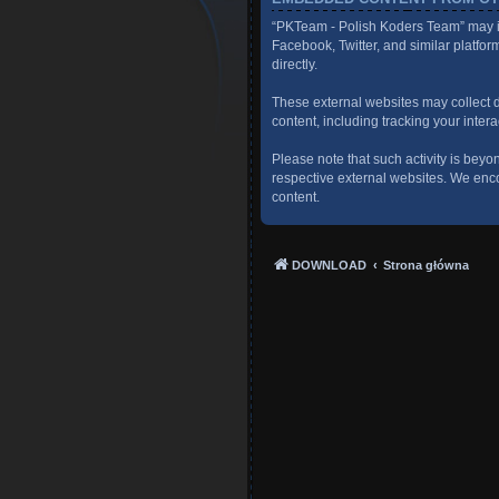
“PKTeam - Polish Koders Team” may in
Facebook, Twitter, and similar platfo
directly.
These external websites may collect d
content, including tracking your inter
Please note that such activity is beyo
respective external websites. We enco
content.
DOWNLOAD
Strona główna