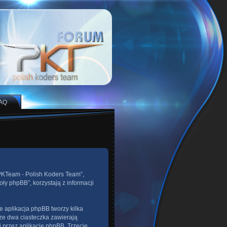
AQ
 „PKTeam - Polish Koders Team”,
ły phpBB”, korzystają z informacji
 aplikacja phpBB tworzy kilka
sze dwa ciasteczka zawierają
i przez aplikację phpBB. Trzecie