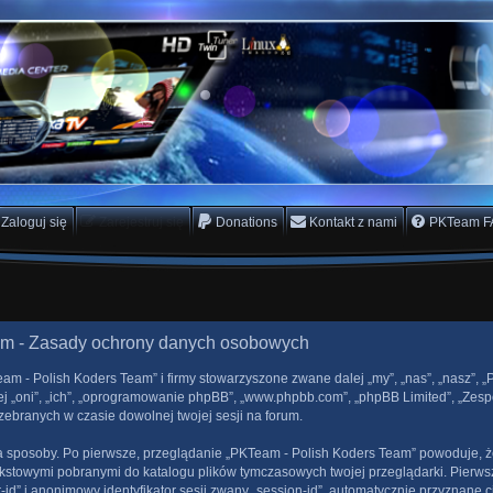
rs Team
scam
Zaloguj się
Zarejestruj się
Donations
Kontakt z nami
PKTeam F
am - Zasady ochrony danych osobowych
Team - Polish Koders Team” i firmy stowarzyszone zwane dalej „my”, „nas”, „nasz”,
ej „oni”, „ich”, „oprogramowanie phpBB”, „www.phpbb.com”, „phpBB Limited”, „Zespo
zebranych w czasie dowolnej twojej sesji na forum.
a sposoby. Po pierwsze, przeglądanie „PKTeam - Polish Koders Team” powoduje, że
tekstowymi pobranymi do katalogu plików tymczasowych twojej przeglądarki. Pierw
-id” i anonimowy identyfikator sesji zwany „session-id”, automatycznie przyznane c