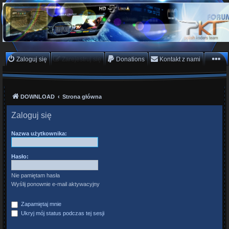
PKTeam - Polish Koders
Team
Hyperion, Enigma, E2, PKT, listy kanałów, oscam
Zaloguj się
Zarejestruj się
Donations
Kontakt z nami
DOWNLOAD
Strona główna
Zaloguj się
Nazwa użytkownika:
Hasło:
Nie pamiętam hasła
Wyślij ponownie e-mail aktywacyjny
Zapamiętaj mnie
Ukryj mój status podczas tej sesji