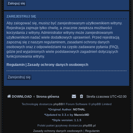
ZAREJESTRUJ SIĘ
Aby zalogować się, musisz być zarejestrowanym użytkownikiem witryny.
Rejestracja zajmuje tylko chwilę, a znacznie zwiększa możliwości
korzystania z witryny. Administrator witryny może zarejestrowanym
użytkownikom nadać wiele dodatkowych uprawnień. Przed rejestracją
zapoznaj się z naszym regulaminem, zasadami ochrony danych
osobowych oraz z odpowiedziami na często zadawane pytania (FAQ),
gdzie jest wyjaśnionych wiele podstawowych zagadnień dotyczących
funkcjonowania witryny.
Regulamin
|
Zasady ochrony danych osobowych
Zarejestruj się
DOWNLOAD
Strona główna
Strefa czasowa
UTC+02:00
Technologię dostarcza
phpBB
® Forum Software © phpBB Limited
*
Original Author:
NOTHAL
*
Updated to 3.3.x by
MannixMD
*
Style version: 1.1.5
Polski pakiet językowy dostarcza
phpBB.pl
Zasady ochrony danych osobowych
|
Regulamin