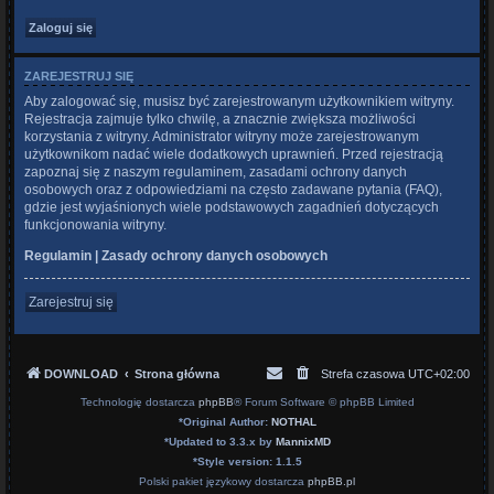
ZAREJESTRUJ SIĘ
Aby zalogować się, musisz być zarejestrowanym użytkownikiem witryny.
Rejestracja zajmuje tylko chwilę, a znacznie zwiększa możliwości
korzystania z witryny. Administrator witryny może zarejestrowanym
użytkownikom nadać wiele dodatkowych uprawnień. Przed rejestracją
zapoznaj się z naszym regulaminem, zasadami ochrony danych
osobowych oraz z odpowiedziami na często zadawane pytania (FAQ),
gdzie jest wyjaśnionych wiele podstawowych zagadnień dotyczących
funkcjonowania witryny.
Regulamin
|
Zasady ochrony danych osobowych
Zarejestruj się
DOWNLOAD
Strona główna
Strefa czasowa
UTC+02:00
Technologię dostarcza
phpBB
® Forum Software © phpBB Limited
*
Original Author:
NOTHAL
*
Updated to 3.3.x by
MannixMD
*
Style version: 1.1.5
Polski pakiet językowy dostarcza
phpBB.pl