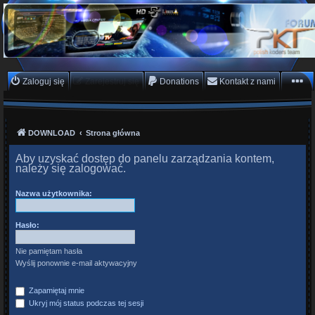
PKTeam - Polish Koders
Team
Hyperion, Enigma, E2, PKT, listy kanałów, oscam
Zaloguj się
Zarejestruj się
Donations
Kontakt z nami
DOWNLOAD
Strona główna
Aby uzyskać dostęp do panelu zarządzania kontem,
należy się zalogować.
Nazwa użytkownika:
Hasło:
Nie pamiętam hasła
Wyślij ponownie e-mail aktywacyjny
Zapamiętaj mnie
Ukryj mój status podczas tej sesji