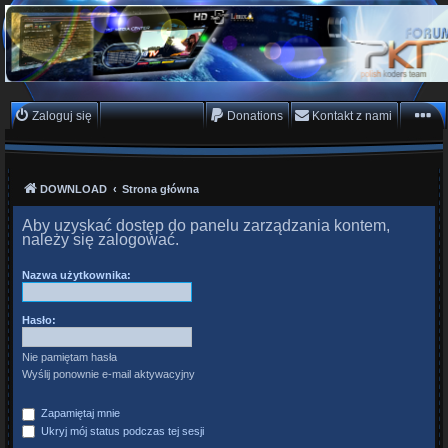
PKTeam - Polish Koders
Team
Hyperion, Enigma, E2, PKT, listy kanałów, oscam
Zaloguj się
Zarejestruj się
Donations
Kontakt z nami
DOWNLOAD
Strona główna
Aby uzyskać dostęp do panelu zarządzania kontem,
należy się zalogować.
Nazwa użytkownika:
Hasło:
Nie pamiętam hasła
Wyślij ponownie e-mail aktywacyjny
Zapamiętaj mnie
Ukryj mój status podczas tej sesji