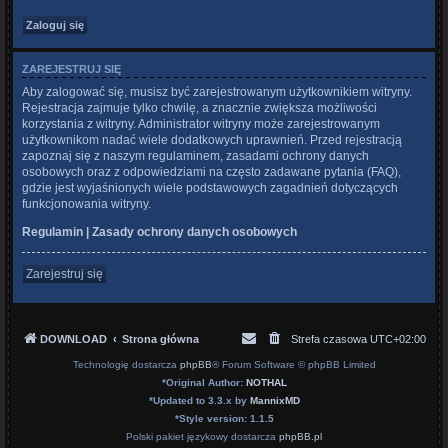
ZAREJESTRUJ SIĘ
Aby zalogować się, musisz być zarejestrowanym użytkownikiem witryny.
Rejestracja zajmuje tylko chwilę, a znacznie zwiększa możliwości
korzystania z witryny. Administrator witryny może zarejestrowanym
użytkownikom nadać wiele dodatkowych uprawnień. Przed rejestracją
zapoznaj się z naszym regulaminem, zasadami ochrony danych
osobowych oraz z odpowiedziami na często zadawane pytania (FAQ),
gdzie jest wyjaśnionych wiele podstawowych zagadnień dotyczących
funkcjonowania witryny.
Regulamin
|
Zasady ochrony danych osobowych
Zarejestruj się
DOWNLOAD
Strona główna
Strefa czasowa
UTC+02:00
Technologię dostarcza
phpBB
® Forum Software © phpBB Limited
*
Original Author:
NOTHAL
*
Updated to 3.3.x by
MannixMD
*
Style version: 1.1.5
Polski pakiet językowy dostarcza
phpBB.pl