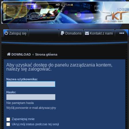
PKTeam - Polish Koders
Team
Hyperion, Enigma, E2, PKT, listy kanałów, oscam
Zaloguj się
Zarejestruj się
Donations
Kontakt z nami
DOWNLOAD
Strona główna
Aby uzyskać dostęp do panelu zarządzania kontem,
należy się zalogować.
Nazwa użytkownika:
Hasło:
Nie pamiętam hasła
Wyślij ponownie e-mail aktywacyjny
Zapamiętaj mnie
Ukryj mój status podczas tej sesji