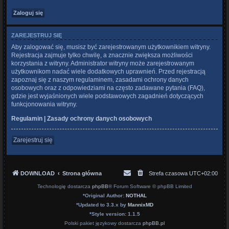
ZAREJESTRUJ SIĘ
Aby zalogować się, musisz być zarejestrowanym użytkownikiem witryny.
Rejestracja zajmuje tylko chwilę, a znacznie zwiększa możliwości
korzystania z witryny. Administrator witryny może zarejestrowanym
użytkownikom nadać wiele dodatkowych uprawnień. Przed rejestracją
zapoznaj się z naszym regulaminem, zasadami ochrony danych
osobowych oraz z odpowiedziami na często zadawane pytania (FAQ),
gdzie jest wyjaśnionych wiele podstawowych zagadnień dotyczących
funkcjonowania witryny.
Regulamin
|
Zasady ochrony danych osobowych
Zarejestruj się
DOWNLOAD
Strona główna
Strefa czasowa
UTC+02:00
Technologię dostarcza
phpBB
® Forum Software © phpBB Limited
*
Original Author:
NOTHAL
*
Updated to 3.3.x by
MannixMD
*
Style version: 1.1.5
Polski pakiet językowy dostarcza
phpBB.pl