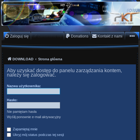
PKTeam - Polish Koders
Team
Hyperion, Enigma, E2, PKT, listy kanałów, oscam
Zaloguj się
Zarejestruj się
Donations
Kontakt z nami
DOWNLOAD
Strona główna
Aby uzyskać dostęp do panelu zarządzania kontem,
należy się zalogować.
Nazwa użytkownika:
Hasło:
Nie pamiętam hasła
Wyślij ponownie e-mail aktywacyjny
Zapamiętaj mnie
Ukryj mój status podczas tej sesji