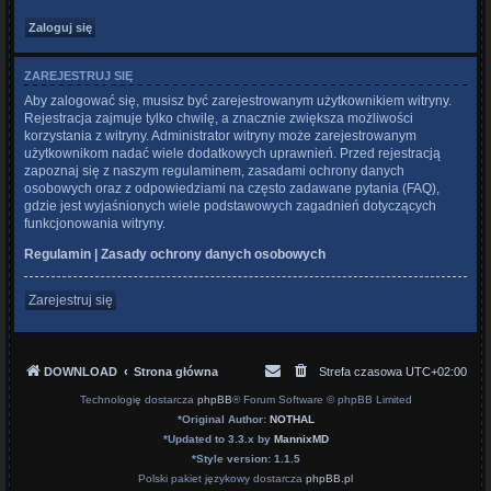
ZAREJESTRUJ SIĘ
Aby zalogować się, musisz być zarejestrowanym użytkownikiem witryny.
Rejestracja zajmuje tylko chwilę, a znacznie zwiększa możliwości
korzystania z witryny. Administrator witryny może zarejestrowanym
użytkownikom nadać wiele dodatkowych uprawnień. Przed rejestracją
zapoznaj się z naszym regulaminem, zasadami ochrony danych
osobowych oraz z odpowiedziami na często zadawane pytania (FAQ),
gdzie jest wyjaśnionych wiele podstawowych zagadnień dotyczących
funkcjonowania witryny.
Regulamin
|
Zasady ochrony danych osobowych
Zarejestruj się
DOWNLOAD
Strona główna
Strefa czasowa
UTC+02:00
Technologię dostarcza
phpBB
® Forum Software © phpBB Limited
*
Original Author:
NOTHAL
*
Updated to 3.3.x by
MannixMD
*
Style version: 1.1.5
Polski pakiet językowy dostarcza
phpBB.pl