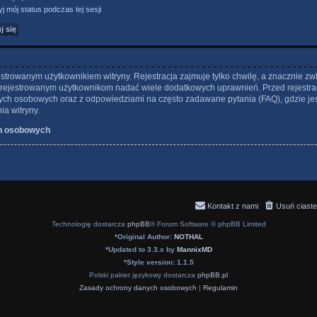
j mój status podczas tej sesji
strowanym użytkownikiem witryny. Rejestracja zajmuje tylko chwilę, a znacznie zw
 zarejestrowanym użytkownikom nadać wiele dodatkowych uprawnień. Przed rejestra
ch osobowych oraz z odpowiedziami na często zadawane pytania (FAQ), gdzie je
a witryny.
h osobowych
Kontakt z nami
Usuń ciaste
Technologię dostarcza
phpBB
® Forum Software © phpBB Limited
*
Original Author:
NOTHAL
*
Updated to 3.3.x by
MannixMD
*
Style version: 1.1.5
Polski pakiet językowy dostarcza
phpBB.pl
Zasady ochrony danych osobowych
|
Regulamin