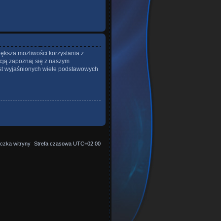
iększa możliwości korzystania z
cją zapoznaj się z naszym
st wyjaśnionych wiele podstawowych
czka witryny
Strefa czasowa
UTC+02:00