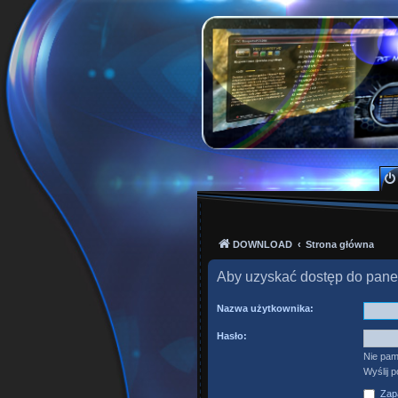
PKTeam - Polish Kode
Hyperion, Enigma, E2, PKT, listy kanałów, o
DOWNLOAD
Strona główna
Aby uzyskać dostęp do pane
Nazwa użytkownika:
Hasło:
Nie pam
Wyślij 
Zapa