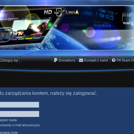
rs Team
scam
Zaloguj się
Zarejestruj się
Donations
Kontakt z nami
PKTeam F
lu zarządzania kontem, należy się zalogować.
iętam hasła
ponownie e-mail aktywacyjny
miętaj mnie