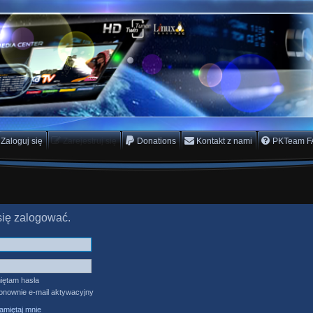
rs Team
scam
Zaloguj się
Zarejestruj się
Donations
Kontakt z nami
PKTeam F
się zalogować.
iętam hasła
ponownie e-mail aktywacyjny
miętaj mnie