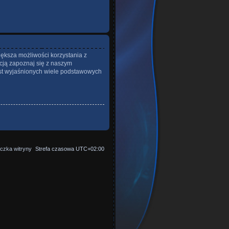
iększa możliwości korzystania z
cją zapoznaj się z naszym
st wyjaśnionych wiele podstawowych
czka witryny
Strefa czasowa
UTC+02:00