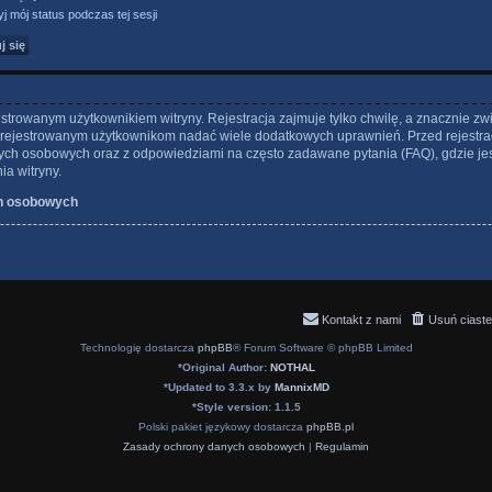
j mój status podczas tej sesji
strowanym użytkownikiem witryny. Rejestracja zajmuje tylko chwilę, a znacznie zw
 zarejestrowanym użytkownikom nadać wiele dodatkowych uprawnień. Przed rejestra
ch osobowych oraz z odpowiedziami na często zadawane pytania (FAQ), gdzie je
a witryny.
h osobowych
Kontakt z nami
Usuń ciaste
Technologię dostarcza
phpBB
® Forum Software © phpBB Limited
*
Original Author:
NOTHAL
*
Updated to 3.3.x by
MannixMD
*
Style version: 1.1.5
Polski pakiet językowy dostarcza
phpBB.pl
Zasady ochrony danych osobowych
|
Regulamin