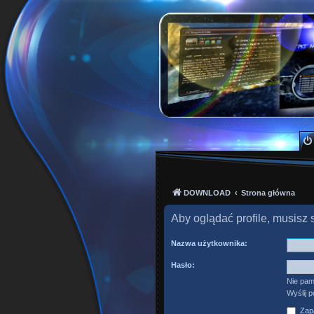
PKTeam - Polish Kode
Hyperion, Enigma, E2, PKT, listy kanałów, o
DOWNLOAD
Strona główna
Aby oglądać profile, musisz 
Nazwa użytkownika:
Hasło:
Nie pam
Wyślij 
Zapa