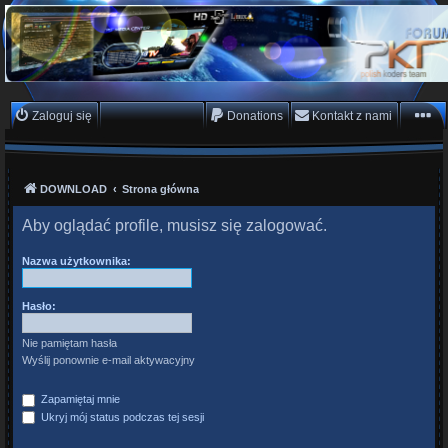
PKTeam - Polish Koders
Team
Hyperion, Enigma, E2, PKT, listy kanałów, oscam
Zaloguj się
Zarejestruj się
Donations
Kontakt z nami
DOWNLOAD
Strona główna
Aby oglądać profile, musisz się zalogować.
Nazwa użytkownika:
Hasło:
Nie pamiętam hasła
Wyślij ponownie e-mail aktywacyjny
Zapamiętaj mnie
Ukryj mój status podczas tej sesji