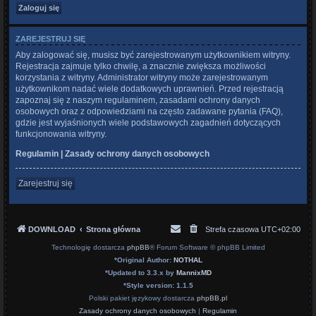
ZAREJESTRUJ SIĘ
Aby zalogować się, musisz być zarejestrowanym użytkownikiem witryny.
Rejestracja zajmuje tylko chwilę, a znacznie zwiększa możliwości
korzystania z witryny. Administrator witryny może zarejestrowanym
użytkownikom nadać wiele dodatkowych uprawnień. Przed rejestracją
zapoznaj się z naszym regulaminem, zasadami ochrony danych
osobowych oraz z odpowiedziami na często zadawane pytania (FAQ),
gdzie jest wyjaśnionych wiele podstawowych zagadnień dotyczących
funkcjonowania witryny.
Regulamin
|
Zasady ochrony danych osobowych
Zarejestruj się
DOWNLOAD
Strona główna
Strefa czasowa
UTC+02:00
Technologię dostarcza
phpBB
® Forum Software © phpBB Limited
*
Original Author:
NOTHAL
*
Updated to 3.3.x by
MannixMD
*
Style version: 1.1.5
Polski pakiet językowy dostarcza
phpBB.pl
Zasady ochrony danych osobowych
|
Regulamin