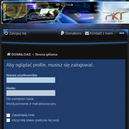
PKTeam - Polish Koders
Team
Hyperion, Enigma, E2, PKT, listy kanałów, oscam
Zaloguj się
Zarejestruj się
Donations
Kontakt z nami
DOWNLOAD
Strona główna
Aby oglądać profile, musisz się zalogować.
Nazwa użytkownika:
Hasło:
Nie pamiętam hasła
Wyślij ponownie e-mail aktywacyjny
Zapamiętaj mnie
Ukryj mój status podczas tej sesji