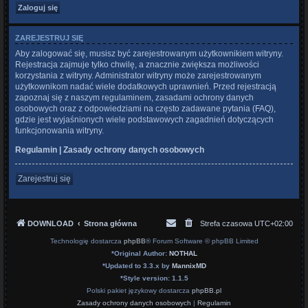
ZAREJESTRUJ SIĘ
Aby zalogować się, musisz być zarejestrowanym użytkownikiem witryny.
Rejestracja zajmuje tylko chwilę, a znacznie zwiększa możliwości
korzystania z witryny. Administrator witryny może zarejestrowanym
użytkownikom nadać wiele dodatkowych uprawnień. Przed rejestracją
zapoznaj się z naszym regulaminem, zasadami ochrony danych
osobowych oraz z odpowiedziami na często zadawane pytania (FAQ),
gdzie jest wyjaśnionych wiele podstawowych zagadnień dotyczących
funkcjonowania witryny.
Regulamin
|
Zasady ochrony danych osobowych
Zarejestruj się
DOWNLOAD
Strona główna
Strefa czasowa
UTC+02:00
Technologię dostarcza
phpBB
® Forum Software © phpBB Limited
*
Original Author:
NOTHAL
*
Updated to 3.3.x by
MannixMD
*
Style version: 1.1.5
Polski pakiet językowy dostarcza
phpBB.pl
Zasady ochrony danych osobowych
|
Regulamin