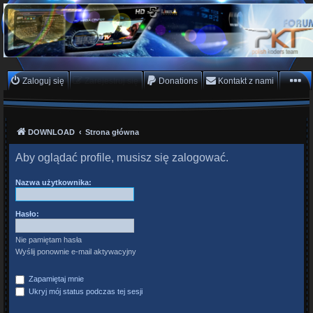
PKTeam - Polish Koders
Team
Hyperion, Enigma, E2, PKT, listy kanałów, oscam
Zaloguj się
Zarejestruj się
Donations
Kontakt z nami
DOWNLOAD
Strona główna
Aby oglądać profile, musisz się zalogować.
Nazwa użytkownika:
Hasło:
Nie pamiętam hasła
Wyślij ponownie e-mail aktywacyjny
Zapamiętaj mnie
Ukryj mój status podczas tej sesji