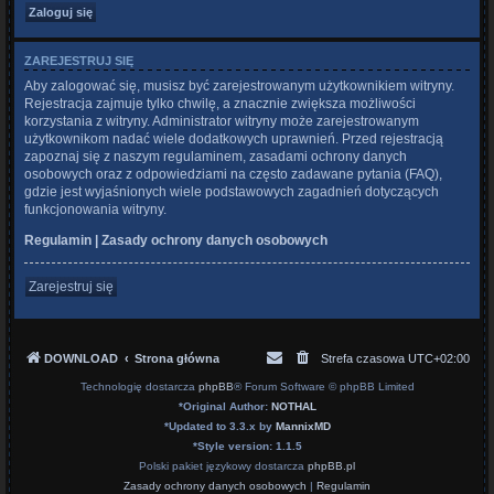
ZAREJESTRUJ SIĘ
Aby zalogować się, musisz być zarejestrowanym użytkownikiem witryny.
Rejestracja zajmuje tylko chwilę, a znacznie zwiększa możliwości
korzystania z witryny. Administrator witryny może zarejestrowanym
użytkownikom nadać wiele dodatkowych uprawnień. Przed rejestracją
zapoznaj się z naszym regulaminem, zasadami ochrony danych
osobowych oraz z odpowiedziami na często zadawane pytania (FAQ),
gdzie jest wyjaśnionych wiele podstawowych zagadnień dotyczących
funkcjonowania witryny.
Regulamin
|
Zasady ochrony danych osobowych
Zarejestruj się
DOWNLOAD
Strona główna
Strefa czasowa
UTC+02:00
Technologię dostarcza
phpBB
® Forum Software © phpBB Limited
*
Original Author:
NOTHAL
*
Updated to 3.3.x by
MannixMD
*
Style version: 1.1.5
Polski pakiet językowy dostarcza
phpBB.pl
Zasady ochrony danych osobowych
|
Regulamin