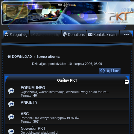
PKTeam - Polish Koders
Team
Hyperion, Enigma, E2, PKT, listy kanałów, oscam
Zaloguj się
Zarejestruj się
Donations
Kontakt z nami
DOWNLOAD
Strona główna
Dzisiaj jest poniedziałek, 10 sierpnia 2026, 08:09
Ogólny PKT
FORUM INFO
Ogłoszenia, ważne informacje, wszelkie uwagi co do forum...
Tematy:
46
ANKIETY
ABC
Poradniki dla wszystkich typów BOX-ów
Tematy:
307
Nowości PKT
Do publicznej wiadomości