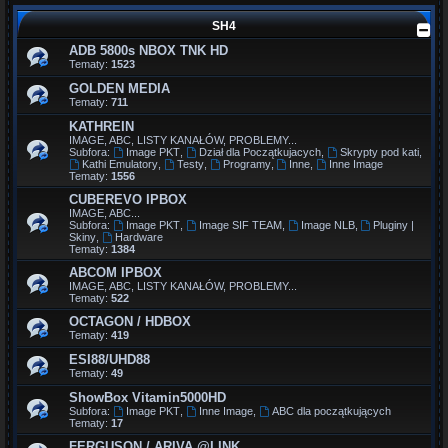
SH4
ADB 5800s NBOX TNK HD
Tematy:
1523
GOLDEN MEDIA
Tematy:
711
KATHREIN
IMAGE, ABC, LISTY KANAŁÓW, PROBLEMY...
Subfora:
Image PKT
,
Dział dla Początkujacych
,
Skrypty pod kati
,
Kathi Emulatory
,
Testy
,
Programy
,
Inne
,
Inne Image
Tematy:
1556
CUBEREVO IPBOX
IMAGE, ABC...
Subfora:
Image PKT
,
Image SIF TEAM
,
Image NLB
,
Pluginy |
Skiny
,
Hardware
Tematy:
1384
ABCOM IPBOX
IMAGE, ABC, LISTY KANAŁÓW, PROBLEMY...
Tematy:
522
OCTAGON / HDBOX
Tematy:
419
ESI88/UHD88
Tematy:
49
ShowBox Vitamin5000HD
Subfora:
Image PKT
,
Inne Image
,
ABC dla początkujących
Tematy:
17
FERGUSON / ARIVA @LINK