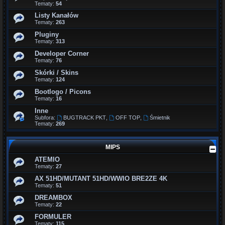
Tematy:
54
Listy Kanałów
Tematy:
263
Pluginy
Tematy:
313
Developer Corner
Tematy:
76
Skórki / Skins
Tematy:
124
Bootlogo / Picons
Tematy:
16
Inne
Subfora:
BUGTRACK PKT
,
OFF TOP
,
Śmietnik
Tematy:
269
MIPS
ATEMIO
Tematy:
27
AX 51HD/MUTANT 51HD/WWIO BRE2ZE 4K
Tematy:
51
DREAMBOX
Tematy:
22
FORMULER
Tematy:
115