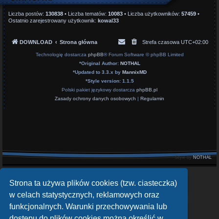
Liczba postów:
130838
• Liczba tematów:
10083
• Liczba użytkowników:
57459
•
Ostatnio zarejestrowany użytkownik:
kowal33
DOWNLOAD
Strona główna
Strefa czasowa
UTC+02:00
Technologię dostarcza
phpBB
® Forum Software © phpBB Limited
*
Original Author:
NOTHAL
*
Updated to 3.3.x by
MannixMD
*
Style version: 1.1.5
Polski pakiet językowy dostarcza
phpBB.pl
Zasady ochrony danych osobowych
|
Regulamin
Style by
NOTHAL
openATV Forum
Strona ta używa plików cookies (tzw. ciasteczka)
https://www.opena.tv/
w celach statystycznych, reklamowych oraz
funkcjonalnych. Warunki przechowywania lub
OpenPLi - Open Source Set-Top Box Software
https://openpli.org
dostępu do plików cookies można określić w