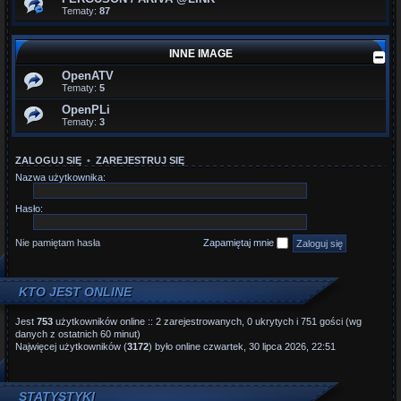
Tematy:
87
INNE IMAGE
OpenATV
Tematy:
5
OpenPLi
Tematy:
3
ZALOGUJ SIĘ
•
ZAREJESTRUJ SIĘ
Nazwa użytkownika:
Hasło:
Nie pamiętam hasła
Zapamiętaj mnie
KTO JEST ONLINE
Jest
753
użytkowników online :: 2 zarejestrowanych, 0 ukrytych i 751 gości (wg
danych z ostatnich 60 minut)
Najwięcej użytkowników (
3172
) było online czwartek, 30 lipca 2026, 22:51
STATYSTYKI