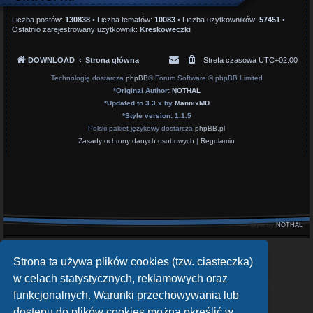
Liczba postów:
130838
• Liczba tematów:
10083
• Liczba użytkowników:
57451
•
Ostatnio zarejestrowany użytkownik:
Kreskoweczki
DOWNLOAD
Strona główna
Strefa czasowa
UTC+02:00
Technologię dostarcza
phpBB
® Forum Software © phpBB Limited
*
Original Author:
NOTHAL
*
Updated to 3.3.x by
MannixMD
*
Style version: 1.1.5
Polski pakiet językowy dostarcza
phpBB.pl
Zasady ochrony danych osobowych
|
Regulamin
Style by
NOTHAL
openATV Forum
Strona ta używa plików cookies (tzw. ciasteczka)
https://www.opena.tv/
w celach statystycznych, reklamowych oraz
funkcjonalnych. Warunki przechowywania lub
OpenPLi - Open Source Set-Top Box Software
https://openpli.org
dostępu do plików cookies można określić w