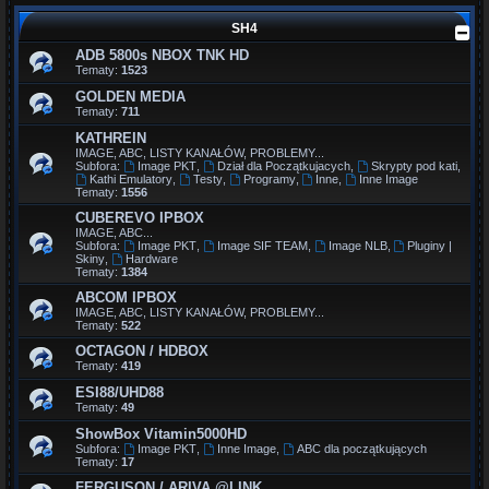
SH4
ADB 5800s NBOX TNK HD
Tematy:
1523
GOLDEN MEDIA
Tematy:
711
KATHREIN
IMAGE, ABC, LISTY KANAŁÓW, PROBLEMY...
Subfora:
Image PKT
,
Dział dla Początkujacych
,
Skrypty pod kati
,
Kathi Emulatory
,
Testy
,
Programy
,
Inne
,
Inne Image
Tematy:
1556
CUBEREVO IPBOX
IMAGE, ABC...
Subfora:
Image PKT
,
Image SIF TEAM
,
Image NLB
,
Pluginy |
Skiny
,
Hardware
Tematy:
1384
ABCOM IPBOX
IMAGE, ABC, LISTY KANAŁÓW, PROBLEMY...
Tematy:
522
OCTAGON / HDBOX
Tematy:
419
ESI88/UHD88
Tematy:
49
ShowBox Vitamin5000HD
Subfora:
Image PKT
,
Inne Image
,
ABC dla początkujących
Tematy:
17
FERGUSON / ARIVA @LINK