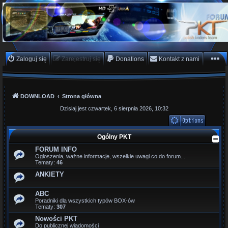
PKTeam - Polish Koders
Team
Hyperion, Enigma, E2, PKT, listy kanałów, oscam
Zaloguj się
Zarejestruj się
Donations
Kontakt z nami
DOWNLOAD
Strona główna
Dzisiaj jest czwartek, 6 sierpnia 2026, 10:32
Ogólny PKT
FORUM INFO
Ogłoszenia, ważne informacje, wszelkie uwagi co do forum...
Tematy:
46
ANKIETY
ABC
Poradniki dla wszystkich typów BOX-ów
Tematy:
307
Nowości PKT
Do publicznej wiadomości