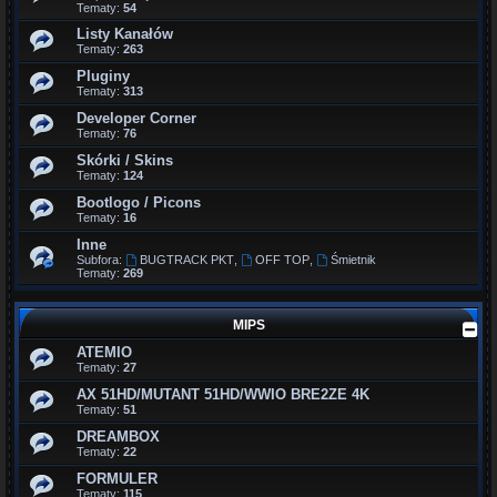
Tematy:
54
Listy Kanałów
Tematy:
263
Pluginy
Tematy:
313
Developer Corner
Tematy:
76
Skórki / Skins
Tematy:
124
Bootlogo / Picons
Tematy:
16
Inne
Subfora:
BUGTRACK PKT
,
OFF TOP
,
Śmietnik
Tematy:
269
MIPS
ATEMIO
Tematy:
27
AX 51HD/MUTANT 51HD/WWIO BRE2ZE 4K
Tematy:
51
DREAMBOX
Tematy:
22
FORMULER
Tematy:
115