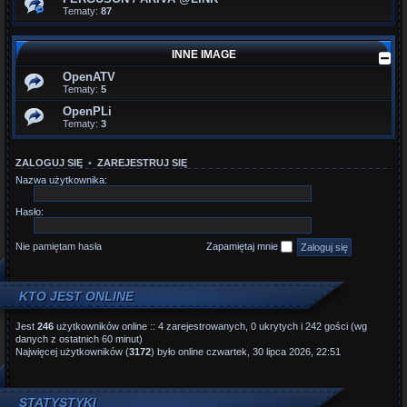
Tematy:
87
INNE IMAGE
OpenATV
Tematy:
5
OpenPLi
Tematy:
3
ZALOGUJ SIĘ
•
ZAREJESTRUJ SIĘ
Nazwa użytkownika:
Hasło:
Nie pamiętam hasła
Zapamiętaj mnie
KTO JEST ONLINE
Jest
246
użytkowników online :: 4 zarejestrowanych, 0 ukrytych i 242 gości (wg
danych z ostatnich 60 minut)
Najwięcej użytkowników (
3172
) było online czwartek, 30 lipca 2026, 22:51
STATYSTYKI