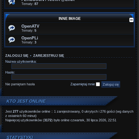
Tematy:
87
INNE IMAGE
OpenATV
Tematy:
5
OpenPLi
Tematy:
3
ZALOGUJ SIĘ
•
ZAREJESTRUJ SIĘ
Nazwa użytkownika:
Hasło:
Nie pamiętam hasła
Zapamiętaj mnie
KTO JEST ONLINE
Jest
277
użytkowników online :: 1 zarejestrowany, 0 ukrytych i 276 gości (wg danych
z ostatnich 60 minut)
Najwięcej użytkowników (
3172
) było online czwartek, 30 lipca 2026, 22:51
STATYSTYKI