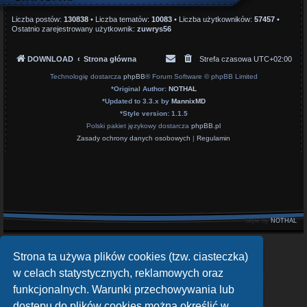
Liczba postów:
130838
• Liczba tematów:
10083
• Liczba użytkowników:
57457
•
Ostatnio zarejestrowany użytkownik:
zuwrys56
DOWNLOAD
Strona główna
Strefa czasowa
UTC+02:00
Technologię dostarcza
phpBB
® Forum Software © phpBB Limited
*
Original Author:
NOTHAL
*
Updated to 3.3.x by
MannixMD
*
Style version: 1.1.5
Polski pakiet językowy dostarcza
phpBB.pl
Zasady ochrony danych osobowych
|
Regulamin
Style by
NOTHAL
openATV Forum
Strona ta używa plików cookies (tzw. ciasteczka)
https://www.opena.tv/
w celach statystycznych, reklamowych oraz
funkcjonalnych. Warunki przechowywania lub
OpenPLi - Open Source Set-Top Box Software
https://openpli.org
dostępu do plików cookies można określić w