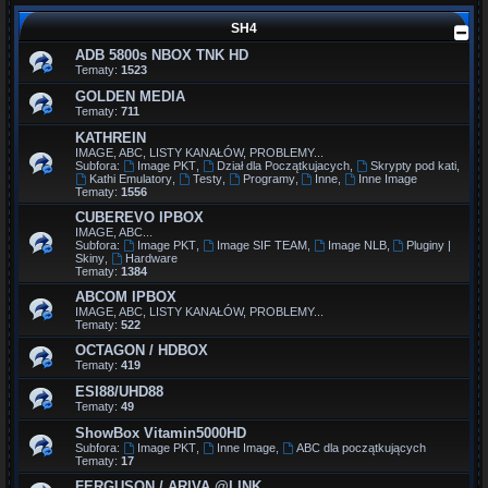
SH4
ADB 5800s NBOX TNK HD
Tematy:
1523
GOLDEN MEDIA
Tematy:
711
KATHREIN
IMAGE, ABC, LISTY KANAŁÓW, PROBLEMY...
Subfora:
Image PKT
,
Dział dla Początkujacych
,
Skrypty pod kati
,
Kathi Emulatory
,
Testy
,
Programy
,
Inne
,
Inne Image
Tematy:
1556
CUBEREVO IPBOX
IMAGE, ABC...
Subfora:
Image PKT
,
Image SIF TEAM
,
Image NLB
,
Pluginy |
Skiny
,
Hardware
Tematy:
1384
ABCOM IPBOX
IMAGE, ABC, LISTY KANAŁÓW, PROBLEMY...
Tematy:
522
OCTAGON / HDBOX
Tematy:
419
ESI88/UHD88
Tematy:
49
ShowBox Vitamin5000HD
Subfora:
Image PKT
,
Inne Image
,
ABC dla początkujących
Tematy:
17
FERGUSON / ARIVA @LINK