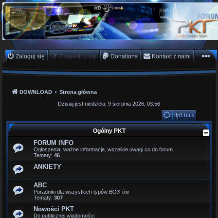
PKTeam - Polish Koders
Team
Hyperion, Enigma, E2, PKT, listy kanałów, oscam
Zaloguj się
Zarejestruj się
Donations
Kontakt z nami
DOWNLOAD
Strona główna
Dzisiaj jest niedziela, 9 sierpnia 2026, 03:56
Ogólny PKT
FORUM INFO
Ogłoszenia, ważne informacje, wszelkie uwagi co do forum...
Tematy:
46
ANKIETY
ABC
Poradniki dla wszystkich typów BOX-ów
Tematy:
307
Nowości PKT
Do publicznej wiadomości