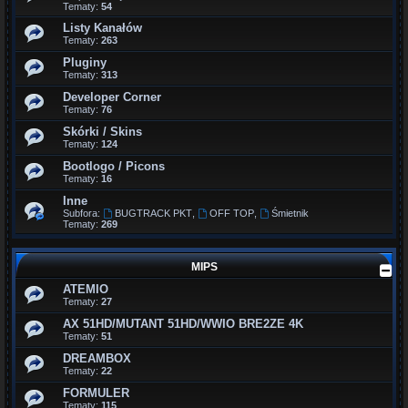
Tematy:
54
Listy Kanałów
Tematy:
263
Pluginy
Tematy:
313
Developer Corner
Tematy:
76
Skórki / Skins
Tematy:
124
Bootlogo / Picons
Tematy:
16
Inne
Subfora:
BUGTRACK PKT
,
OFF TOP
,
Śmietnik
Tematy:
269
MIPS
ATEMIO
Tematy:
27
AX 51HD/MUTANT 51HD/WWIO BRE2ZE 4K
Tematy:
51
DREAMBOX
Tematy:
22
FORMULER
Tematy:
115