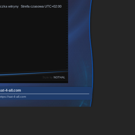
czka witryny
Strefa czasowa
UTC+02:00
Style by
NOTHAL
sat-4-all.com
https://sat-4-all.com