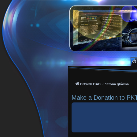
PKTeam - Polish Kode
Hyperion, Enigma, E2, PKT, listy kanałów, o
DOWNLOAD
Strona główna
Make a Donation to PK