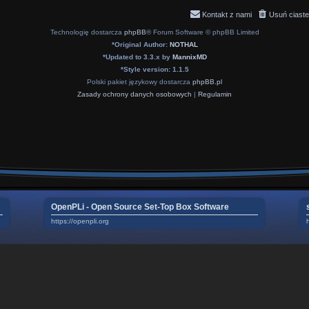
Kontakt z nami
Usuń ciaste
Technologię dostarcza
phpBB
® Forum Software © phpBB Limited
*
Original Author:
NOTHAL
*
Updated to 3.3.x by
MannixMD
*
Style version: 1.1.5
Polski pakiet językowy dostarcza
phpBB.pl
Zasady ochrony danych osobowych
|
Regulamin
OpenPLi - Open Source Set-Top Box Software
https://openpli.org