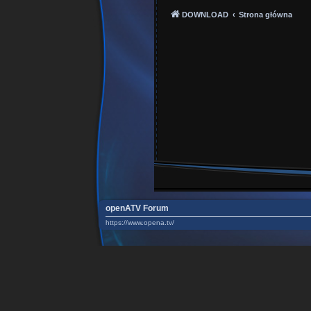
DOWNLOAD
Strona główna
openATV Forum
https://www.opena.tv/