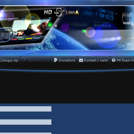
rs Team
scam
Zaloguj się
Zarejestruj się
Donations
Kontakt z nami
PKTeam F