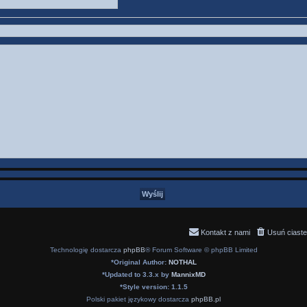
Kontakt z nami
Usuń ciaste
Technologię dostarcza
phpBB
® Forum Software © phpBB Limited
*
Original Author:
NOTHAL
*
Updated to 3.3.x by
MannixMD
*
Style version: 1.1.5
Polski pakiet językowy dostarcza
phpBB.pl