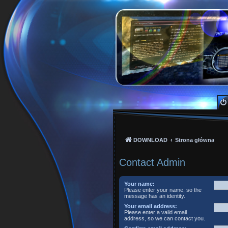
PKTeam - Polish Kode
Hyperion, Enigma, E2, PKT, listy kanałów, o
DOWNLOAD
Strona główna
Contact Admin
Your name:
Please enter your name, so the
message has an identity.
Your email address:
Please enter a valid email
address, so we can contact you.