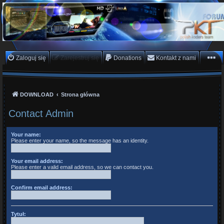
PKTeam - Polish Koders
Team
Hyperion, Enigma, E2, PKT, listy kanałów, oscam
Zaloguj się
Zarejestruj się
Donations
Kontakt z nami
DOWNLOAD
Strona główna
Contact Admin
Your name:
Please enter your name, so the message has an identity.
Your email address:
Please enter a valid email address, so we can contact you.
Confirm email address:
Tytuł: