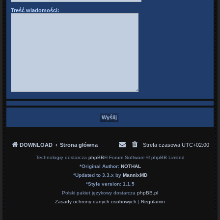
Treść wiadomości:
DOWNLOAD
Strona główna
Strefa czasowa
UTC+02:00
Technologię dostarcza
phpBB
® Forum Software © phpBB Limited
*
Original Author:
NOTHAL
*
Updated to 3.3.x by
MannixMD
*
Style version: 1.1.5
Polski pakiet językowy dostarcza
phpBB.pl
Zasady ochrony danych osobowych
|
Regulamin