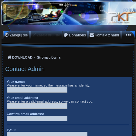
PKTeam - Polish Koders
Team
Hyperion, Enigma, E2, PKT, listy kanałów, oscam
Zaloguj się
Zarejestruj się
Donations
Kontakt z nami
DOWNLOAD
Strona główna
Contact Admin
Your name:
Please enter your name, so the message has an identity.
Your email address:
Please enter a valid email address, so we can contact you.
Confirm email address:
Tytuł: