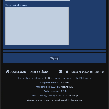
Treść wiadomości:
DOWNLOAD
Strona główna
Strefa czasowa
UTC+02:00
Technologię dostarcza
phpBB
® Forum Software © phpBB Limited
*
Original Author:
NOTHAL
*
Updated to 3.3.x by
MannixMD
*
Style version: 1.1.5
Polski pakiet językowy dostarcza
phpBB.pl
Zasady ochrony danych osobowych
|
Regulamin